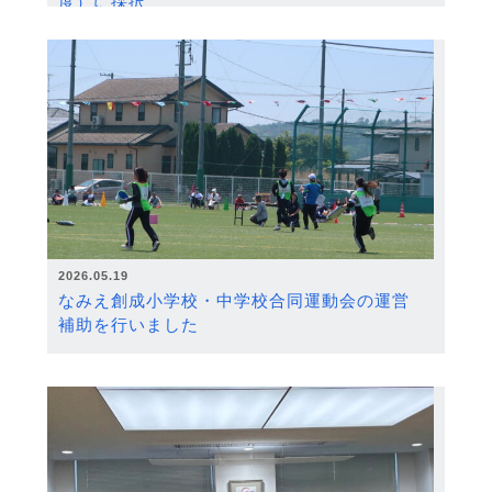
度）に採択
2026.05.19
なみえ創成小学校・中学校合同運動会の運営
補助を行いました