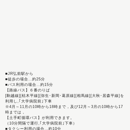
■JR弘前駅から
■徒歩の場合…約25分
■バス利用の場合…約15分
【路線バス】６番のりば
[駒越線][枯木平線][弥生･新岡･葛原線][相馬線][大秋･居森平線]を
利用し,｢大学病院前｣下車
※4月～11月の10時から18時まで，及び12月～3月の10時から17
時までは，
【土手町循環バス】が利用できます。
（10分間隔で運行,｢大学病院前｣下車）
■タクシー利用の場合…約10分