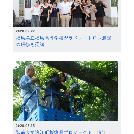
2026.07.27
福島県立福島高等学校がラドン・トロン測定
の研修を受講
2026.07.15
弘前大学浪江町桜復興プロジェクト 浪江