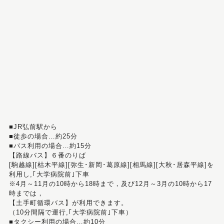
■JR弘前駅から
■徒歩の場合…約25分
■バス利用の場合…約15分
【路線バス】６番のりば
[駒越線][枯木平線][弥生･新岡･葛原線][相馬線][大秋･居森平線]を
利用し,｢大学病院前｣下車
※4月～11月の10時から18時まで，及び12月～3月の10時から17
時までは，
【土手町循環バス】が利用できます。
（10分間隔で運行,｢大学病院前｣下車）
■タクシー利用の場合…約10分