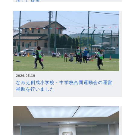
度）に採択
2026.05.19
なみえ創成小学校・中学校合同運動会の運営
補助を行いました