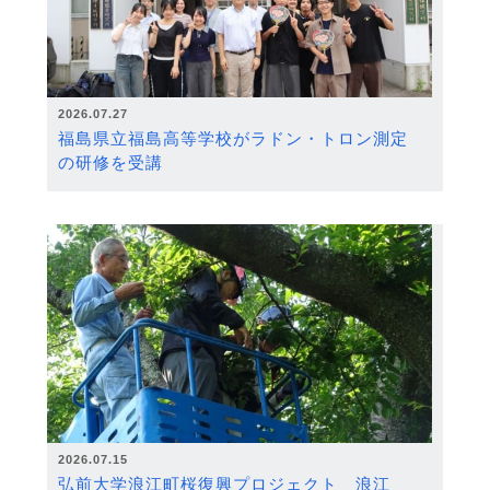
2026.07.27
福島県立福島高等学校がラドン・トロン測定
の研修を受講
2026.07.15
弘前大学浪江町桜復興プロジェクト 浪江