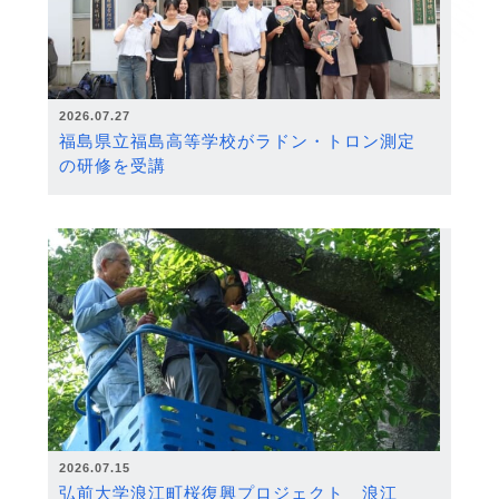
2026.07.27
福島県立福島高等学校がラドン・トロン測定
の研修を受講
2026.07.15
弘前大学浪江町桜復興プロジェクト 浪江