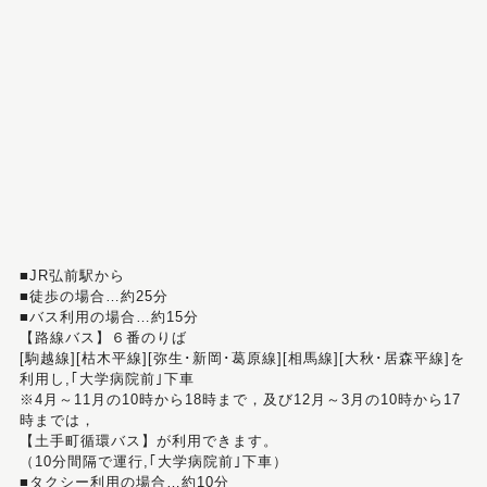
■JR弘前駅から
■徒歩の場合…約25分
■バス利用の場合…約15分
【路線バス】６番のりば
[駒越線][枯木平線][弥生･新岡･葛原線][相馬線][大秋･居森平線]を
利用し,｢大学病院前｣下車
※4月～11月の10時から18時まで，及び12月～3月の10時から17
時までは，
【土手町循環バス】が利用できます。
（10分間隔で運行,｢大学病院前｣下車）
■タクシー利用の場合…約10分