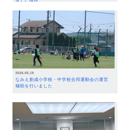
度）に採択
2026.05.19
なみえ創成小学校・中学校合同運動会の運営
補助を行いました