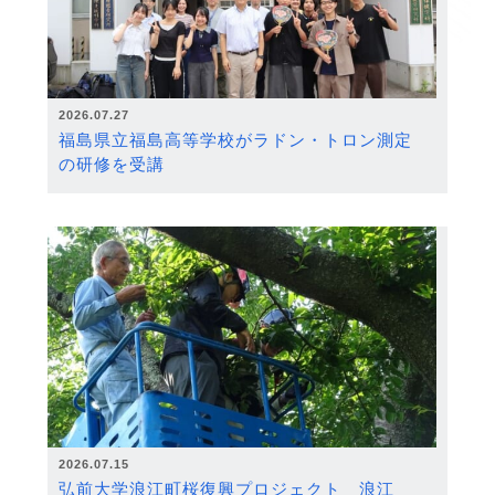
2026.07.27
福島県立福島高等学校がラドン・トロン測定
の研修を受講
2026.07.15
弘前大学浪江町桜復興プロジェクト 浪江