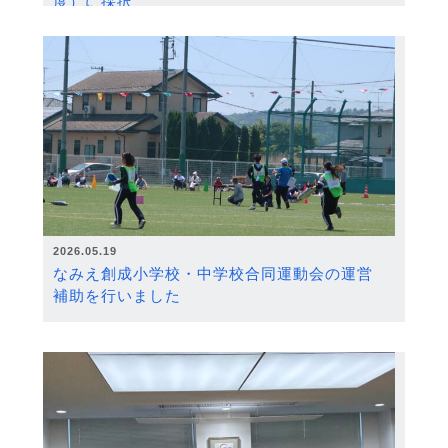
度）に採択
2026.05.19
なみえ創成小学校・中学校合同運動会の運営
補助を行いました