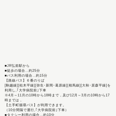
■JR弘前駅から
■徒歩の場合…約25分
■バス利用の場合…約15分
【路線バス】６番のりば
[駒越線][枯木平線][弥生･新岡･葛原線][相馬線][大秋･居森平線]を
利用し,｢大学病院前｣下車
※4月～11月の10時から18時まで，及び12月～3月の10時から17
時までは，
【土手町循環バス】が利用できます。
（10分間隔で運行,｢大学病院前｣下車）
■タクシー利用の場合…約10分