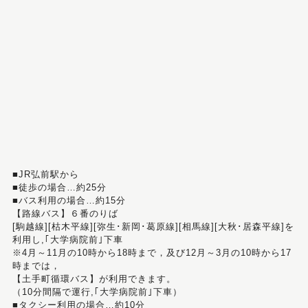
■JR弘前駅から
■徒歩の場合…約25分
■バス利用の場合…約15分
【路線バス】６番のりば
[駒越線][枯木平線][弥生･新岡･葛原線][相馬線][大秋･居森平線]を
利用し,｢大学病院前｣下車
※4月～11月の10時から18時まで，及び12月～3月の10時から17
時までは，
【土手町循環バス】が利用できます。
（10分間隔で運行,｢大学病院前｣下車）
■タクシー利用の場合…約10分