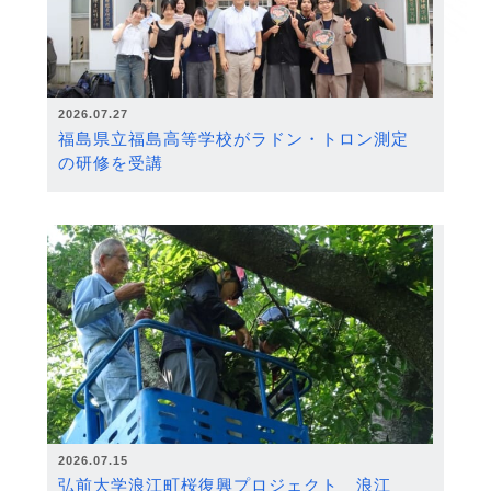
2026.07.27
福島県立福島高等学校がラドン・トロン測定
の研修を受講
2026.07.15
弘前大学浪江町桜復興プロジェクト 浪江