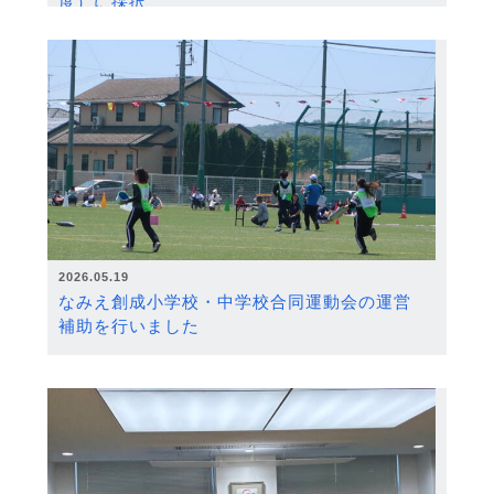
度）に採択
2026.05.19
なみえ創成小学校・中学校合同運動会の運営
補助を行いました