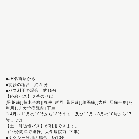
■JR弘前駅から
■徒歩の場合…約25分
■バス利用の場合…約15分
【路線バス】６番のりば
[駒越線][枯木平線][弥生･新岡･葛原線][相馬線][大秋･居森平線]を
利用し,｢大学病院前｣下車
※4月～11月の10時から18時まで，及び12月～3月の10時から17
時までは，
【土手町循環バス】が利用できます。
（10分間隔で運行,｢大学病院前｣下車）
■タクシー利用の場合…約10分