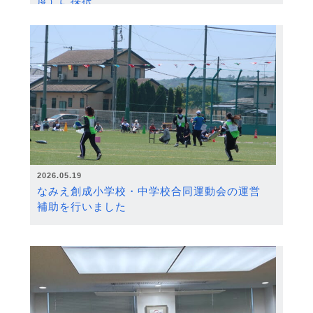
度）に採択
2026.05.19
なみえ創成小学校・中学校合同運動会の運営
補助を行いました