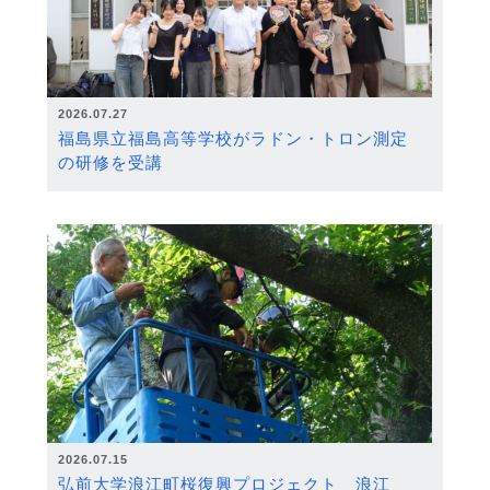
2026.07.27
福島県立福島高等学校がラドン・トロン測定
の研修を受講
2026.07.15
弘前大学浪江町桜復興プロジェクト 浪江