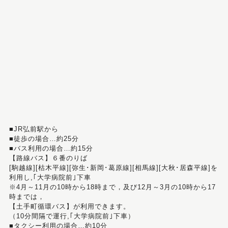
■JR弘前駅から
■徒歩の場合…約25分
■バス利用の場合…約15分
【路線バス】６番のりば
[駒越線][枯木平線][弥生･新岡･葛原線][相馬線][大秋･居森平線]を
利用し,｢大学病院前｣下車
※4月～11月の10時から18時まで，及び12月～3月の10時から17
時までは，
【土手町循環バス】が利用できます。
（10分間隔で運行,｢大学病院前｣下車）
■タクシー利用の場合…約10分