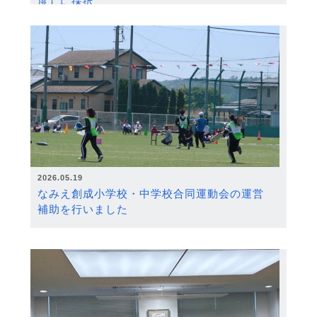
度）に採択
2026.05.19
なみえ創成小学校・中学校合同運動会の運営
補助を行いました