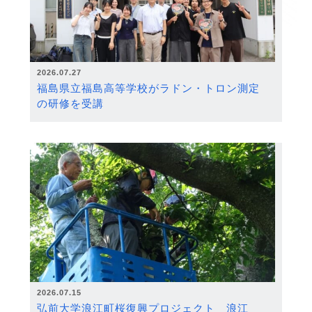
2026.07.27
福島県立福島高等学校がラドン・トロン測定
の研修を受講
2026.07.15
弘前大学浪江町桜復興プロジェクト 浪江