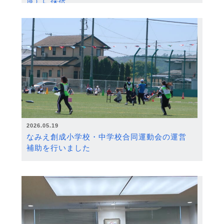
度）に採択
2026.05.19
なみえ創成小学校・中学校合同運動会の運営
補助を行いました