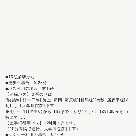
■JR弘前駅から
■徒歩の場合…約25分
■バス利用の場合…約15分
【路線バス】６番のりば
[駒越線][枯木平線][弥生･新岡･葛原線][相馬線][大秋･居森平線]を
利用し,｢大学病院前｣下車
※4月～11月の10時から18時まで，及び12月～3月の10時から17
時までは，
【土手町循環バス】が利用できます。
（10分間隔で運行,｢大学病院前｣下車）
■タクシー利用の場合…約10分