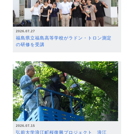
2026.07.27
福島県立福島高等学校がラドン・トロン測定
の研修を受講
2026.07.15
弘前大学浪江町桜復興プロジェクト 浪江