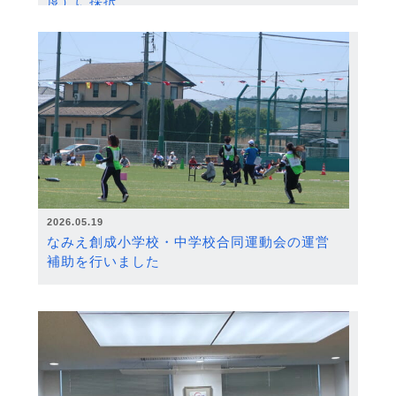
度）に採択
2026.05.19
なみえ創成小学校・中学校合同運動会の運営
補助を行いました