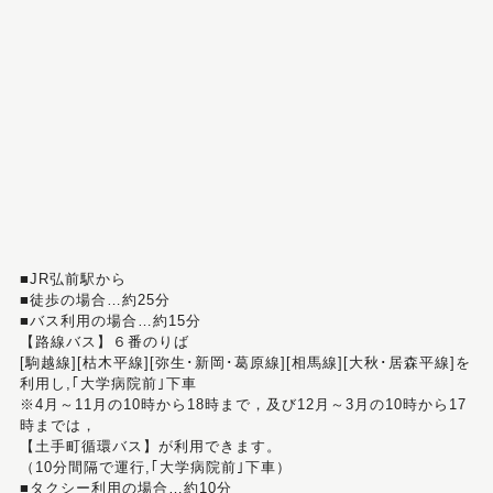
■JR弘前駅から
■徒歩の場合…約25分
■バス利用の場合…約15分
【路線バス】６番のりば
[駒越線][枯木平線][弥生･新岡･葛原線][相馬線][大秋･居森平線]を
利用し,｢大学病院前｣下車
※4月～11月の10時から18時まで，及び12月～3月の10時から17
時までは，
【土手町循環バス】が利用できます。
（10分間隔で運行,｢大学病院前｣下車）
■タクシー利用の場合…約10分