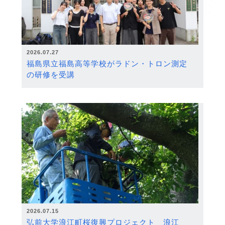
2026.07.27
福島県立福島高等学校がラドン・トロン測定
の研修を受講
2026.07.15
弘前大学浪江町桜復興プロジェクト 浪江