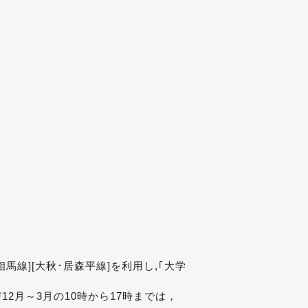
[相馬線][大秋･居森平線]を利用し,｢大学
び12月～3月の10時から17時までは，