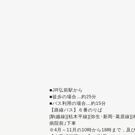
■JR弘前駅から
■徒歩の場合…約25分
■バス利用の場合…約15分
【路線バス】６番のりば
[駒越線][枯木平線][弥生･新岡･葛原線]
病院前｣下車
※4月～11月の10時から18時まで，及