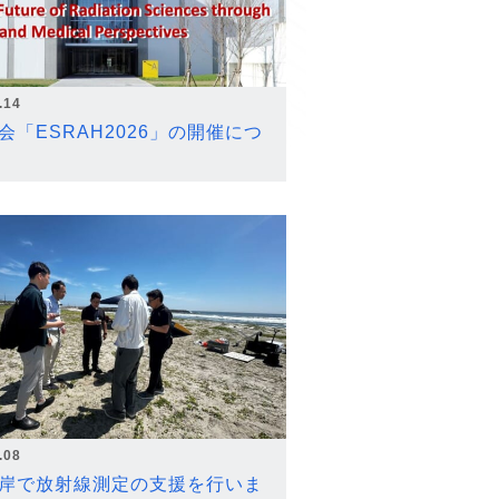
.14
会「ESRAH2026」の開催につ
.08
岸で放射線測定の支援を行いま