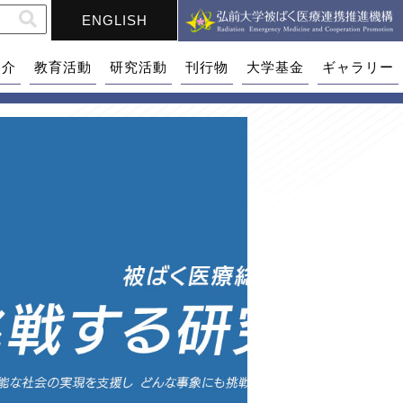
ENGLISH
紹介
教育活動
研究活動
刊行物
大学基金
ギャラリー