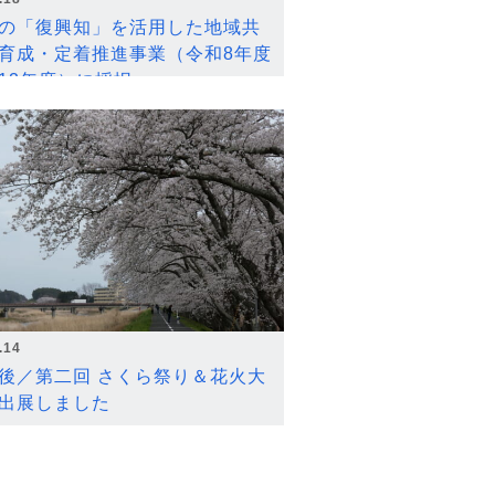
の「復興知」を活用した地域共
育成・定着推進事業（令和8年度
12年度）に採択
.14
後／第二回 さくら祭り＆花火大
出展しました