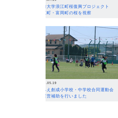
弘前大学浪江町桜復興プロジェクト
浪江町・富岡町の桜を視察
2026.05.19
なみえ創成小学校・中学校合同運動会
の運営補助を行いました