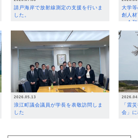
請戸海岸で放射線測定の支援を行いま
大学等
した。
創人材
～令和
2026.05.13
2026.04
浪江町議会議員が学長を表敬訪問しま
「震災
した
会」に