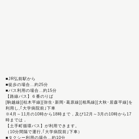
■JR弘前駅から
■徒歩の場合…約25分
■バス利用の場合…約15分
【路線バス】６番のりば
[駒越線][枯木平線][弥生･新岡･葛原線][相馬線][大秋･居森平線]を
利用し,｢大学病院前｣下車
※4月～11月の10時から18時まで，及び12月～3月の10時から17
時までは，
【土手町循環バス】が利用できます。
（10分間隔で運行,｢大学病院前｣下車）
■タクシー利用の場合…約10分