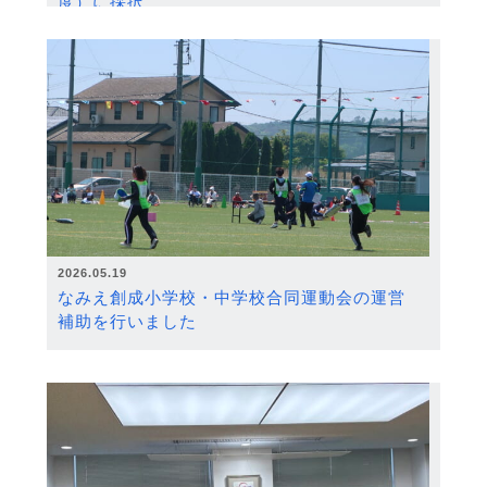
度）に採択
2026.05.19
なみえ創成小学校・中学校合同運動会の運営
補助を行いました