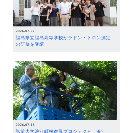
2026.07.27
福島県立福島高等学校がラドン・トロン測定
の研修を受講
2026.07.15
弘前大学浪江町桜復興プロジェクト 浪江