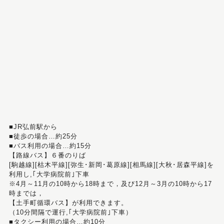
■JR弘前駅から
■徒歩の場合…約25分
■バス利用の場合…約15分
【路線バス】６番のりば
[駒越線][枯木平線][弥生･新岡･葛原線][相馬線][大秋･居森平線]を
利用し,｢大学病院前｣下車
※4月～11月の10時から18時まで，及び12月～3月の10時から17
時までは，
【土手町循環バス】が利用できます。
（10分間隔で運行,｢大学病院前｣下車）
■タクシー利用の場合…約10分