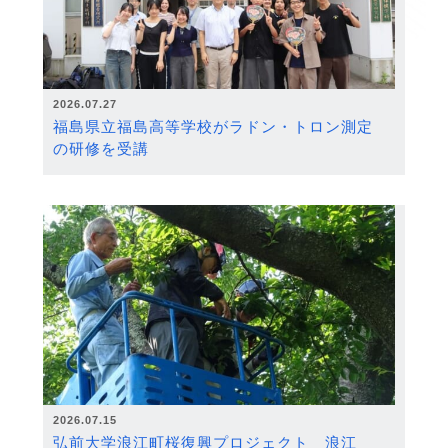
2026.07.27
福島県立福島高等学校がラドン・トロン測定
の研修を受講
2026.07.15
弘前大学浪江町桜復興プロジェクト 浪江