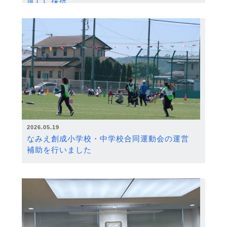
度）に採択
2026.05.19
なみえ創成小学校・中学校合同運動会の運営
補助を行いました