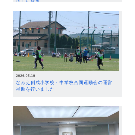
度）に採択
2026.05.19
なみえ創成小学校・中学校合同運動会の運営
補助を行いました