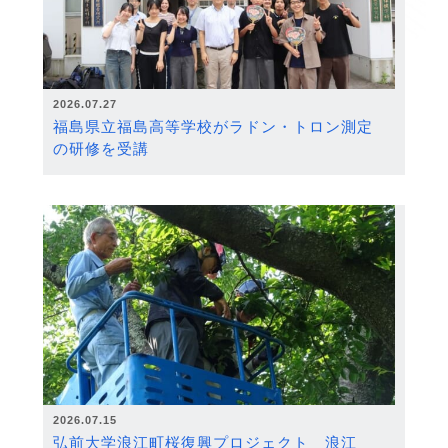
2026.07.27
福島県立福島高等学校がラドン・トロン測定
の研修を受講
2026.07.15
弘前大学浪江町桜復興プロジェクト 浪江