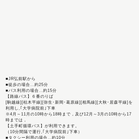
■JR弘前駅から
■徒歩の場合…約25分
■バス利用の場合…約15分
【路線バス】６番のりば
[駒越線][枯木平線][弥生･新岡･葛原線][相馬線][大秋･居森平線]を
利用し,｢大学病院前｣下車
※4月～11月の10時から18時まで，及び12月～3月の10時から17
時までは，
【土手町循環バス】が利用できます。
（10分間隔で運行,｢大学病院前｣下車）
■タクシー利用の場合…約10分