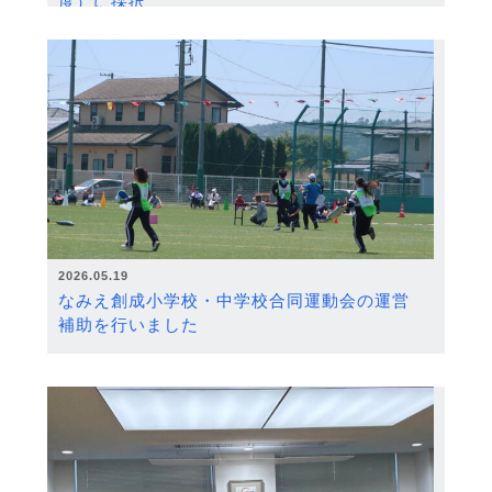
度）に採択
2026.05.19
なみえ創成小学校・中学校合同運動会の運営
補助を行いました