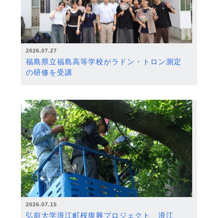
2026.07.27
福島県立福島高等学校がラドン・トロン測定
の研修を受講
2026.07.15
弘前大学浪江町桜復興プロジェクト 浪江