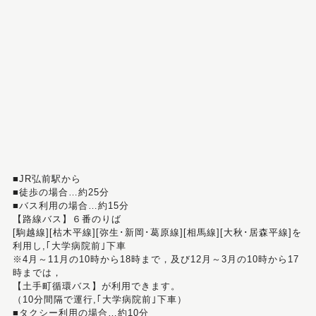
■JR弘前駅から
■徒歩の場合…約25分
■バス利用の場合…約15分
【路線バス】６番のりば
[駒越線][枯木平線][弥生･新岡･葛原線][相馬線][大秋･居森平線]を
利用し,｢大学病院前｣下車
※4月～11月の10時から18時まで，及び12月～3月の10時から17
時までは，
【土手町循環バス】が利用できます。
（10分間隔で運行,｢大学病院前｣下車）
■タクシー利用の場合…約10分