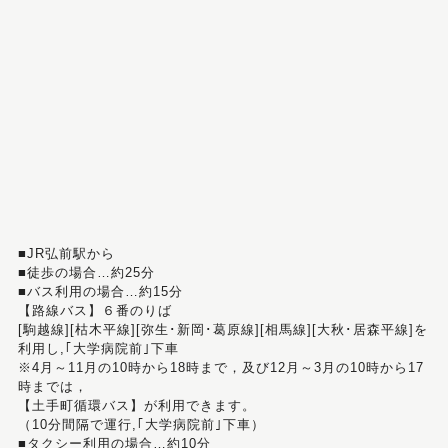
■JR弘前駅から
■徒歩の場合…約25分
■バス利用の場合…約15分
【路線バス】６番のりば
[駒越線][枯木平線][弥生･新岡･葛原線][相馬線][大秋･居森平線]を
利用し,｢大学病院前｣下車
※4月～11月の10時から18時まで，及び12月～3月の10時から17
時までは，
【土手町循環バス】が利用できます。
（10分間隔で運行,｢大学病院前｣下車）
■タクシー利用の場合…約10分