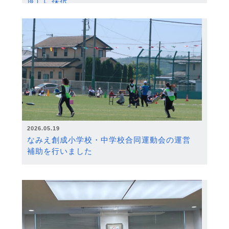
度）に採択
2026.05.19
なみえ創成小学校・中学校合同運動会の運営
補助を行いました