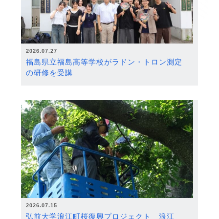
2026.07.27
福島県立福島高等学校がラドン・トロン測定
の研修を受講
2026.07.15
弘前大学浪江町桜復興プロジェクト 浪江