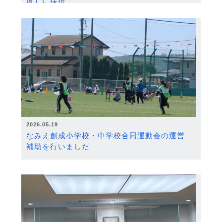
度）に採択
2026.05.19
なみえ創成小学校・中学校合同運動会の運営
補助を行いました