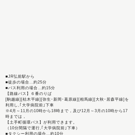
■JR弘前駅から
■徒歩の場合…約25分
■バス利用の場合…約15分
【路線バス】６番のりば
[駒越線][枯木平線][弥生･新岡･葛原線][相馬線][大秋･居森平線]を
利用し,｢大学病院前｣下車
※4月～11月の10時から18時まで，及び12月～3月の10時から17
時までは，
【土手町循環バス】が利用できます。
（10分間隔で運行,｢大学病院前｣下車）
■タクシー利用の場合…約10分