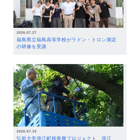
2026.07.27
福島県立福島高等学校がラドン・トロン測定
の研修を受講
2026.07.15
弘前大学浪江町桜復興プロジェクト 浪江