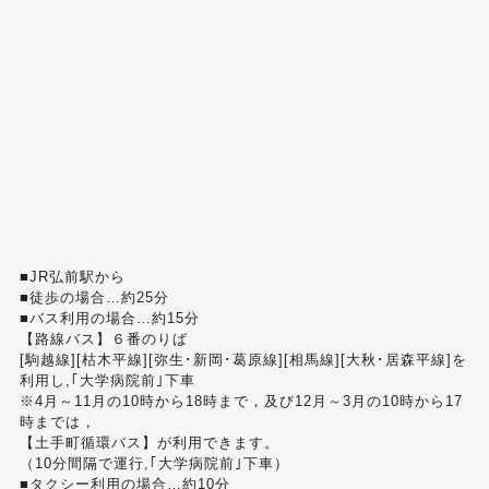
■JR弘前駅から
■徒歩の場合…約25分
■バス利用の場合…約15分
【路線バス】６番のりば
[駒越線][枯木平線][弥生･新岡･葛原線][相馬線][大秋･居森平線]を
利用し,｢大学病院前｣下車
※4月～11月の10時から18時まで，及び12月～3月の10時から17
時までは，
【土手町循環バス】が利用できます。
（10分間隔で運行,｢大学病院前｣下車）
■タクシー利用の場合…約10分