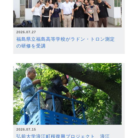
2026.07.27
福島県立福島高等学校がラドン・トロン測定
の研修を受講
2026.07.15
弘前大学浪江町桜復興プロジェクト 浪江