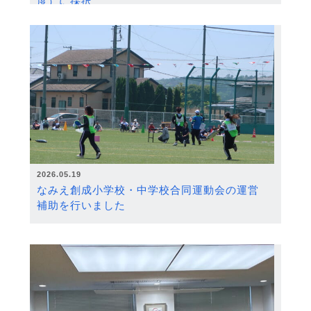
度）に採択
2026.05.19
なみえ創成小学校・中学校合同運動会の運営
補助を行いました