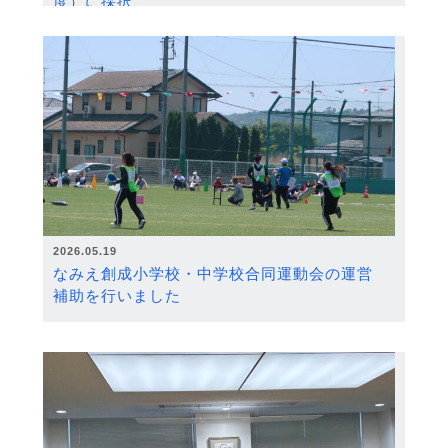
度）に採択
2026.05.19
なみえ創成小学校・中学校合同運動会の運営
補助を行いました