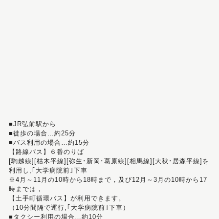
■JR弘前駅から
■徒歩の場合…約25分
■バス利用の場合…約15分
【路線バス】６番のりば
[駒越線][枯木平線][弥生･新岡･葛原線][相馬線][大秋･居森平線]を
利用し,｢大学病院前｣下車
※4月～11月の10時から18時まで，及び12月～3月の10時から17
時までは，
【土手町循環バス】が利用できます。
（10分間隔で運行,｢大学病院前｣下車）
■タクシー利用の場合…約10分