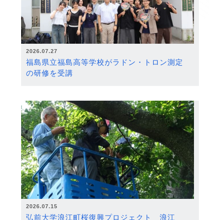
2026.07.27
福島県立福島高等学校がラドン・トロン測定
の研修を受講
2026.07.15
弘前大学浪江町桜復興プロジェクト 浪江