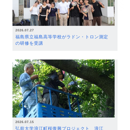
2026.07.27
福島県立福島高等学校がラドン・トロン測定
の研修を受講
2026.07.15
弘前大学浪江町桜復興プロジェクト 浪江