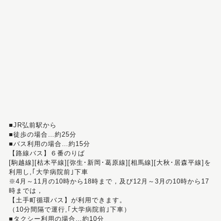
■JR弘前駅から
■徒歩の場合…約25分
■バス利用の場合…約15分
【路線バス】６番のりば
[駒越線][枯木平線][弥生･新岡･葛原線][相馬線][大秋･居森平線]を
利用し,｢大学病院前｣下車
※4月～11月の10時から18時まで，及び12月～3月の10時から17
時までは，
【土手町循環バス】が利用できます。
（10分間隔で運行,｢大学病院前｣下車）
■タクシー利用の場合…約10分