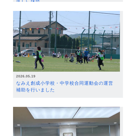
度）に採択
2026.05.19
なみえ創成小学校・中学校合同運動会の運営
補助を行いました