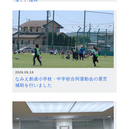
度）に採択
2026.05.19
なみえ創成小学校・中学校合同運動会の運営
補助を行いました