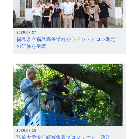
2026.07.27
福島県立福島高等学校がラドン・トロン測定
の研修を受講
2026.07.15
弘前大学浪江町桜復興プロジェクト 浪江