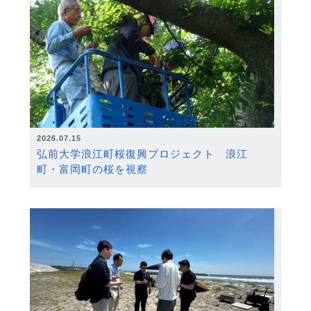
2026.07.15
弘前大学浪江町桜復興プロジェクト 浪江
町・富岡町の桜を視察