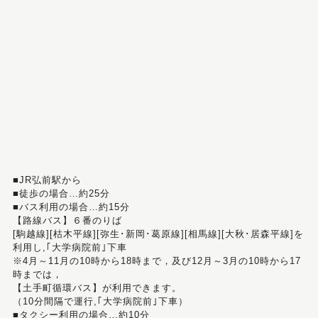
■JR弘前駅から
■徒歩の場合…約25分
■バス利用の場合…約15分
【路線バス】６番のりば
[駒越線][枯木平線][弥生･新岡･葛原線][相馬線][大秋･居森平線]を
利用し,｢大学病院前｣下車
※4月～11月の10時から18時まで，及び12月～3月の10時から17
時までは，
【土手町循環バス】が利用できます。
（10分間隔で運行,｢大学病院前｣下車）
■タクシー利用の場合…約10分