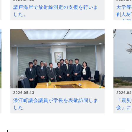
請戸海岸で放射線測定の支援を行いま
大学等
した。
創人材
～令和
2026.05.13
2026.04
浪江町議会議員が学長を表敬訪問しま
「震災
した
会」に