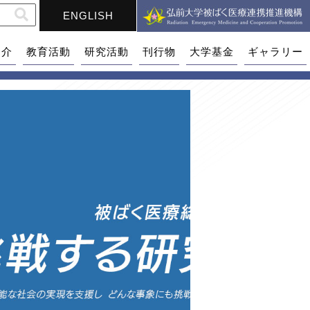
ENGLISH
紹介
教育活動
研究活動
刊行物
大学基金
ギャラリー