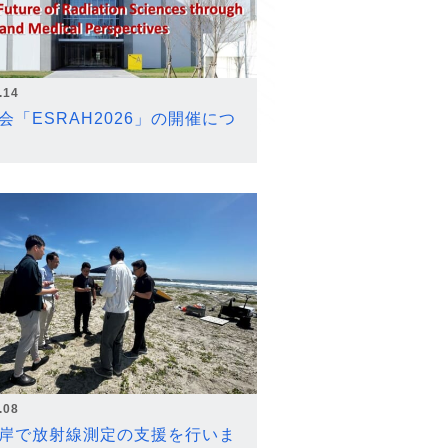
.14
会「ESRAH2026」の開催につ
.08
岸で放射線測定の支援を行いま