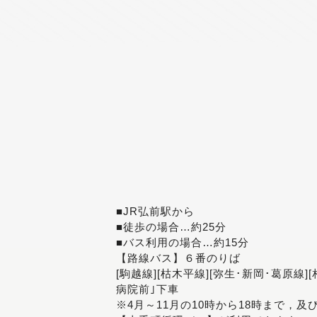
■JR弘前駅から
■徒歩の場合…約25分
■バス利用の場合…約15分
【路線バス】６番のりば
[駒越線][枯木平線][弥生･新岡･葛原線]
病院前｣下車
※4月～11月の10時から18時まで，及