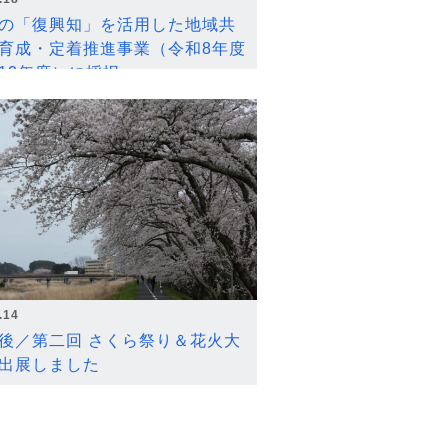
の「復興知」を活用した地域共
育成・定着推進事業（令和8年度
12年度）に採択
.14
後／第二回 さくら祭り＆花火大
出展しました