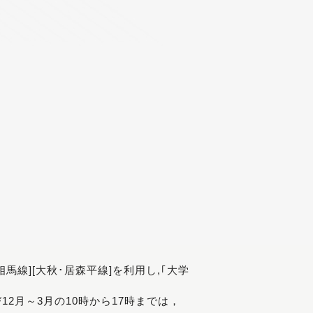
[相馬線][大秋･居森平線]を利用し,｢大学
び12月～3月の10時から17時までは，