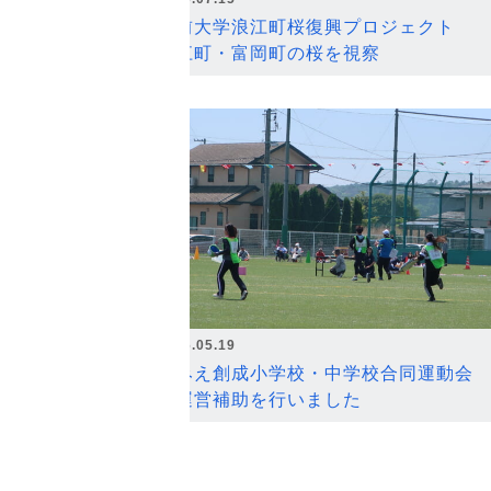
弘前大学浪江町桜復興プロジェクト
浪江町・富岡町の桜を視察
2026.05.19
なみえ創成小学校・中学校合同運動会
の運営補助を行いました