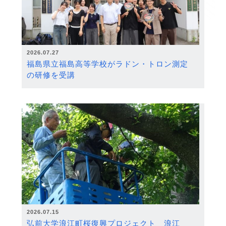
2026.07.27
福島県立福島高等学校がラドン・トロン測定
の研修を受講
2026.07.15
弘前大学浪江町桜復興プロジェクト 浪江