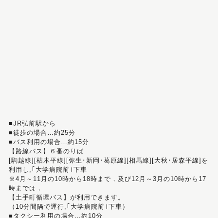
■JR弘前駅から
■徒歩の場合…約25分
■バス利用の場合…約15分
【路線バス】６番のりば
[駒越線][枯木平線][弥生･新岡･葛原線][相馬線][大秋･居森平線]を
利用し,｢大学病院前｣下車
※4月～11月の10時から18時まで，及び12月～3月の10時から17
時までは，
【土手町循環バス】が利用できます。
（10分間隔で運行,｢大学病院前｣下車）
■タクシー利用の場合…約10分