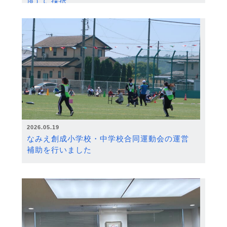
度）に採択
2026.05.19
なみえ創成小学校・中学校合同運動会の運営
補助を行いました