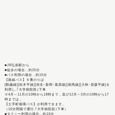
■JR弘前駅から
■徒歩の場合…約25分
■バス利用の場合…約15分
【路線バス】６番のりば
[駒越線][枯木平線][弥生･新岡･葛原線][相馬線][大秋･居森平線]を
利用し,｢大学病院前｣下車
※4月～11月の10時から18時まで，及び12月～3月の10時から17
時までは，
【土手町循環バス】が利用できます。
（10分間隔で運行,｢大学病院前｣下車）
■タクシー利用の場合…約10分