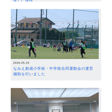
度）に採択
2026.05.19
なみえ創成小学校・中学校合同運動会の運営
補助を行いました