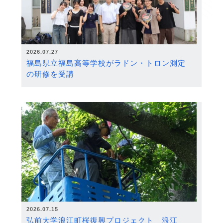
2026.07.27
福島県立福島高等学校がラドン・トロン測定
の研修を受講
2026.07.15
弘前大学浪江町桜復興プロジェクト 浪江