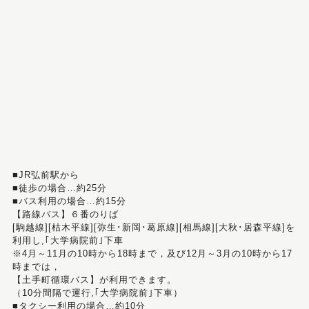
■JR弘前駅から
■徒歩の場合…約25分
■バス利用の場合…約15分
【路線バス】６番のりば
[駒越線][枯木平線][弥生･新岡･葛原線][相馬線][大秋･居森平線]を
利用し,｢大学病院前｣下車
※4月～11月の10時から18時まで，及び12月～3月の10時から17
時までは，
【土手町循環バス】が利用できます。
（10分間隔で運行,｢大学病院前｣下車）
■タクシー利用の場合…約10分