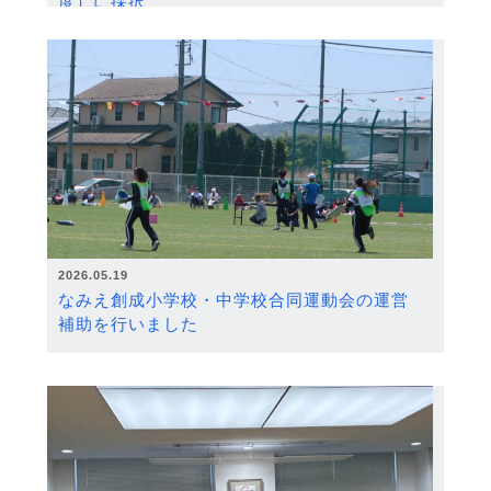
度）に採択
2026.05.19
なみえ創成小学校・中学校合同運動会の運営
補助を行いました