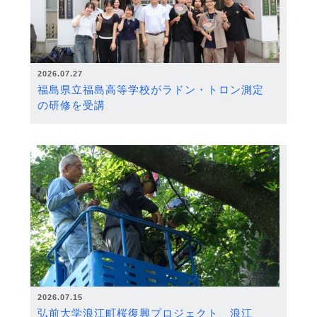
2026.07.27
福島県立福島高等学校がラドン・トロン測定
の研修を受講
2026.07.15
弘前大学浪江町桜復興プロジェクト 浪江