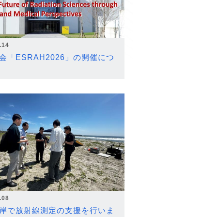
.14
会「ESRAH2026」の開催につ
.08
岸で放射線測定の支援を行いま