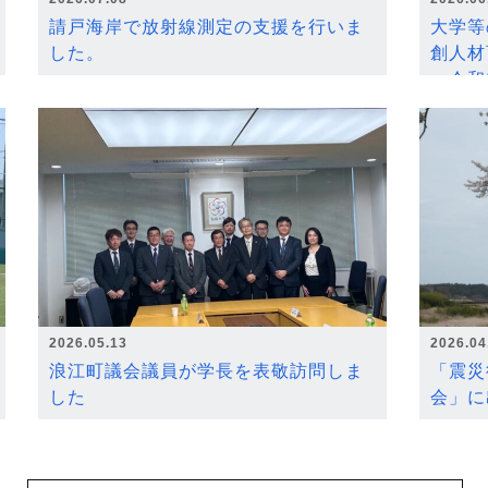
請戸海岸で放射線測定の支援を行いま
大学等
した。
創人材
～令和
2026.05.13
2026.04
浪江町議会議員が学長を表敬訪問しま
「震災
した
会」に