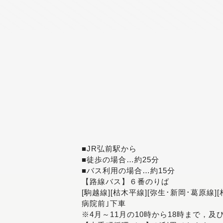
■JR弘前駅から
■徒歩の場合…約25分
■バス利用の場合…約15分
【路線バス】６番のりば
[駒越線][枯木平線][弥生･新岡･葛原線]
病院前｣下車
※4月～11月の10時から18時まで，及