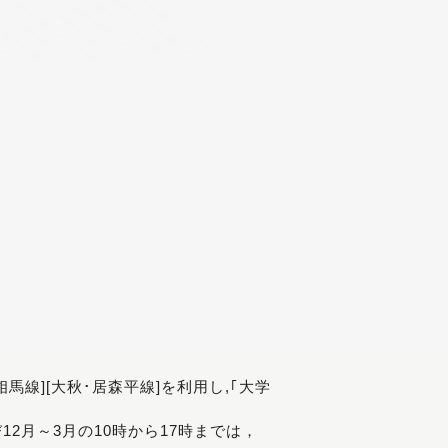
[相馬線][大秋･居森平線]を利用し,｢大学
び12月～3月の10時から17時までは，