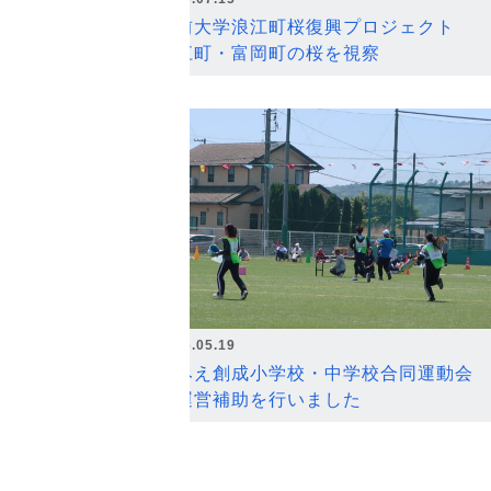
弘前大学浪江町桜復興プロジェクト
浪江町・富岡町の桜を視察
2026.05.19
なみえ創成小学校・中学校合同運動会
の運営補助を行いました