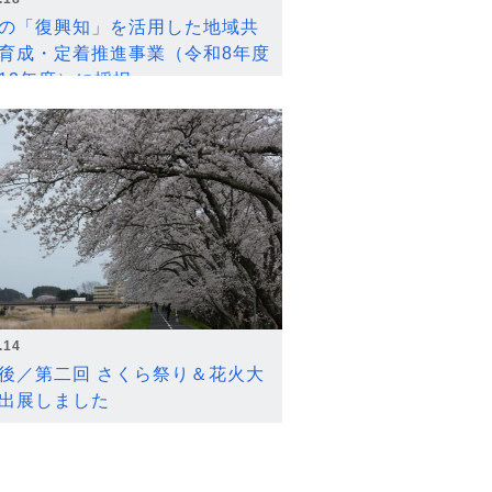
の「復興知」を活用した地域共
育成・定着推進事業（令和8年度
12年度）に採択
.14
後／第二回 さくら祭り＆花火大
出展しました