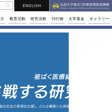
ENGLISH
紹介
教育活動
研究活動
刊行物
大学基金
ギャラリー