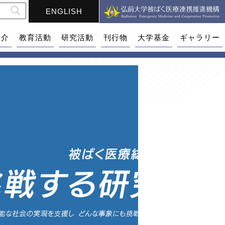
ENGLISH
紹介
教育活動
研究活動
刊行物
大学基金
ギャラリー