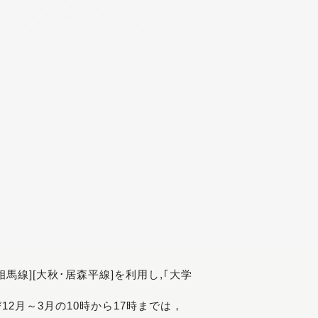
[相馬線][大秋･居森平線]を利用し,｢大学
び12月～3月の10時から17時までは，