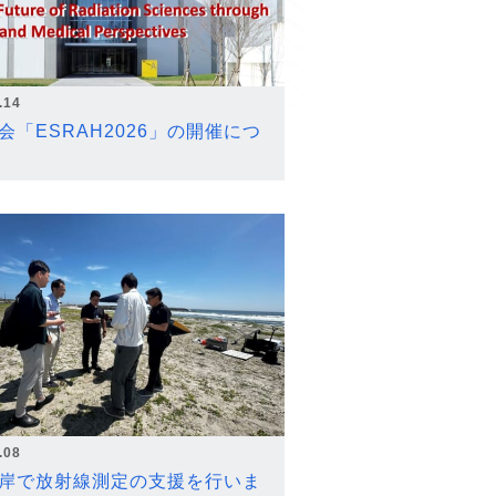
.14
会「ESRAH2026」の開催につ
.08
岸で放射線測定の支援を行いま