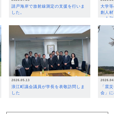
請戸海岸で放射線測定の支援を行いま
大学等
した。
創人材
～令和
2026.05.13
2026.04
浪江町議会議員が学長を表敬訪問しま
「震災
した
会」に