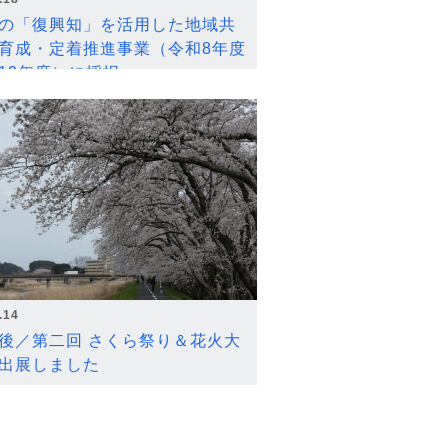
の「復興知」を活用した地域共
育成・定着推進事業（令和8年度
12年度）に採択
.14
後／第二回 さくら祭り＆花火大
出展しました