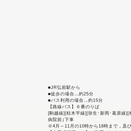
■JR弘前駅から
■徒歩の場合…約25分
■バス利用の場合…約15分
【路線バス】６番のりば
[駒越線][枯木平線][弥生･新岡･葛原線]
病院前｣下車
※4月～11月の10時から18時まで，及