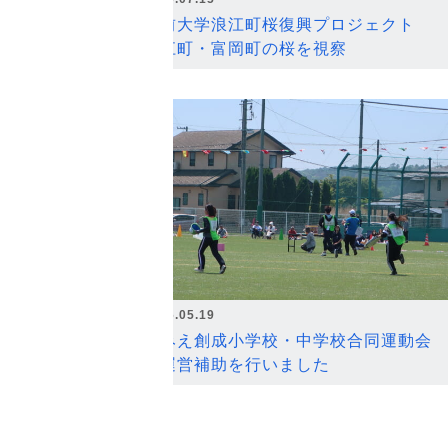
弘前大学浪江町桜復興プロジェクト
浪江町・富岡町の桜を視察
2026.05.19
なみえ創成小学校・中学校合同運動会
の運営補助を行いました