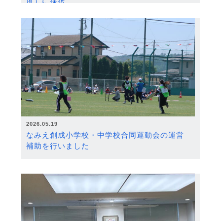
度）に採択
2026.05.19
なみえ創成小学校・中学校合同運動会の運営
補助を行いました