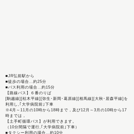
■JR弘前駅から
■徒歩の場合…約25分
■バス利用の場合…約15分
【路線バス】６番のりば
[駒越線][枯木平線][弥生･新岡･葛原線][相馬線][大秋･居森平線]を
利用し,｢大学病院前｣下車
※4月～11月の10時から18時まで，及び12月～3月の10時から17
時までは，
【土手町循環バス】が利用できます。
（10分間隔で運行,｢大学病院前｣下車）
■タクシー利用の場合…約10分