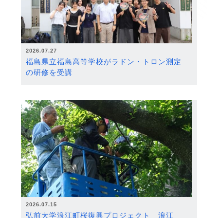
2026.07.27
福島県立福島高等学校がラドン・トロン測定
の研修を受講
2026.07.15
弘前大学浪江町桜復興プロジェクト 浪江