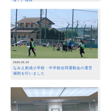
度）に採択
2026.05.19
なみえ創成小学校・中学校合同運動会の運営
補助を行いました