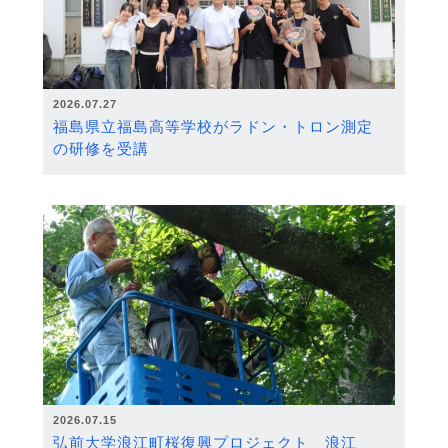
2026.07.27
福島県立福島高等学校がラドン・トロン測定
の研修を受講
2026.07.15
弘前大学浪江町桜復興プロジェクト 浪江