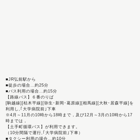
■JR弘前駅から
■徒歩の場合…約25分
■バス利用の場合…約15分
【路線バス】６番のりば
[駒越線][枯木平線][弥生･新岡･葛原線][相馬線][大秋･居森平線]を
利用し,｢大学病院前｣下車
※4月～11月の10時から18時まで，及び12月～3月の10時から17
時までは，
【土手町循環バス】が利用できます。
（10分間隔で運行,｢大学病院前｣下車）
■タクシー利用の場合…約10分