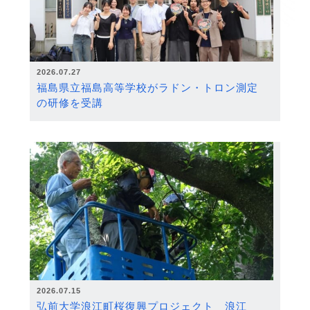
2026.07.27
福島県立福島高等学校がラドン・トロン測定
の研修を受講
2026.07.15
弘前大学浪江町桜復興プロジェクト 浪江