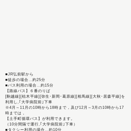
■JR弘前駅から
■徒歩の場合…約25分
■バス利用の場合…約15分
【路線バス】６番のりば
[駒越線][枯木平線][弥生･新岡･葛原線][相馬線][大秋･居森平線]を
利用し,｢大学病院前｣下車
※4月～11月の10時から18時まで，及び12月～3月の10時から17
時までは，
【土手町循環バス】が利用できます。
（10分間隔で運行,｢大学病院前｣下車）
■タクシー利用の場合…約10分