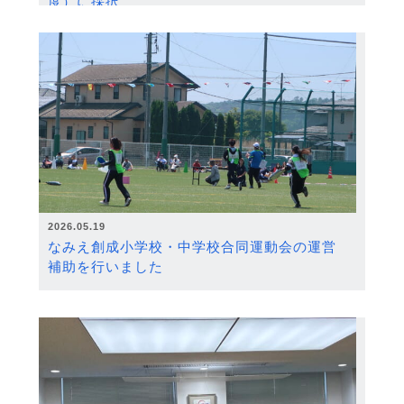
度）に採択
2026.05.19
なみえ創成小学校・中学校合同運動会の運営
補助を行いました