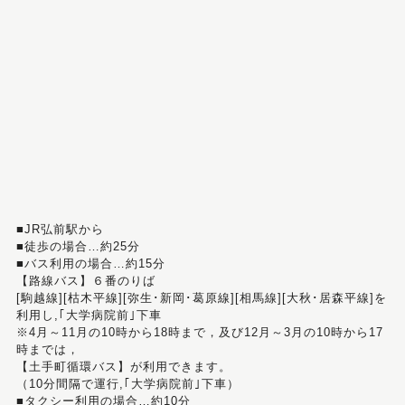
■JR弘前駅から
■徒歩の場合…約25分
■バス利用の場合…約15分
【路線バス】６番のりば
[駒越線][枯木平線][弥生･新岡･葛原線][相馬線][大秋･居森平線]を
利用し,｢大学病院前｣下車
※4月～11月の10時から18時まで，及び12月～3月の10時から17
時までは，
【土手町循環バス】が利用できます。
（10分間隔で運行,｢大学病院前｣下車）
■タクシー利用の場合…約10分