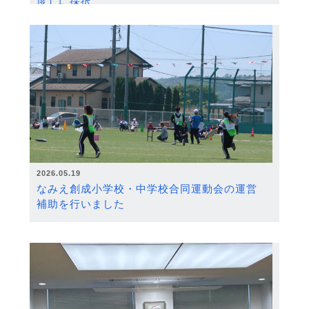
度）に採択
2026.05.19
なみえ創成小学校・中学校合同運動会の運営
補助を行いました