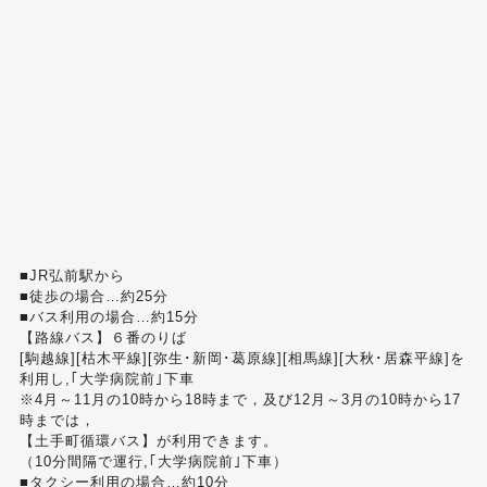
■JR弘前駅から
■徒歩の場合…約25分
■バス利用の場合…約15分
【路線バス】６番のりば
[駒越線][枯木平線][弥生･新岡･葛原線][相馬線][大秋･居森平線]を
利用し,｢大学病院前｣下車
※4月～11月の10時から18時まで，及び12月～3月の10時から17
時までは，
【土手町循環バス】が利用できます。
（10分間隔で運行,｢大学病院前｣下車）
■タクシー利用の場合…約10分