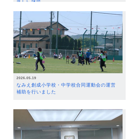
度）に採択
2026.05.19
なみえ創成小学校・中学校合同運動会の運営
補助を行いました