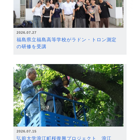
2026.07.27
福島県立福島高等学校がラドン・トロン測定
の研修を受講
2026.07.15
弘前大学浪江町桜復興プロジェクト 浪江