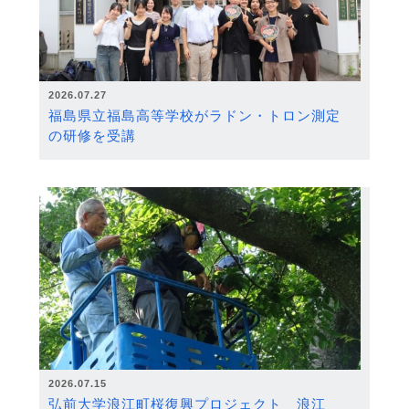
2026.07.27
福島県立福島高等学校がラドン・トロン測定
の研修を受講
2026.07.15
弘前大学浪江町桜復興プロジェクト 浪江