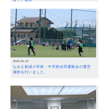
度）に採択
2026.05.19
なみえ創成小学校・中学校合同運動会の運営
補助を行いました