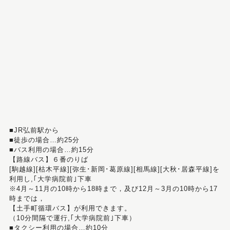
■JR弘前駅から
■徒歩の場合…約25分
■バス利用の場合…約15分
【路線バス】６番のりば
[駒越線][枯木平線][弥生･新岡･葛原線][相馬線][大秋･居森平線]を
利用し,｢大学病院前｣下車
※4月～11月の10時から18時まで，及び12月～3月の10時から17
時までは，
【土手町循環バス】が利用できます。
（10分間隔で運行,｢大学病院前｣下車）
■タクシー利用の場合…約10分