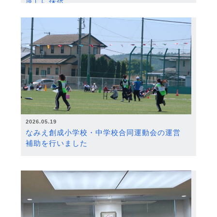
度）に採択
2026.05.19
なみえ創成小学校・中学校合同運動会の運営
補助を行いました