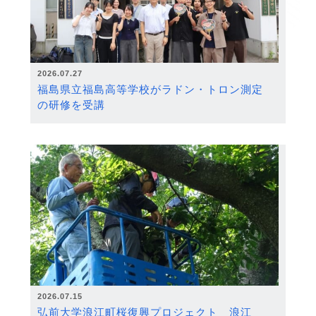
2026.07.27
福島県立福島高等学校がラドン・トロン測定
の研修を受講
2026.07.15
弘前大学浪江町桜復興プロジェクト 浪江