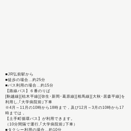
■JR弘前駅から
■徒歩の場合…約25分
■バス利用の場合…約15分
【路線バス】６番のりば
[駒越線][枯木平線][弥生･新岡･葛原線][相馬線][大秋･居森平線]を
利用し,｢大学病院前｣下車
※4月～11月の10時から18時まで，及び12月～3月の10時から17
時までは，
【土手町循環バス】が利用できます。
（10分間隔で運行,｢大学病院前｣下車）
■タクシー利用の場合…約10分