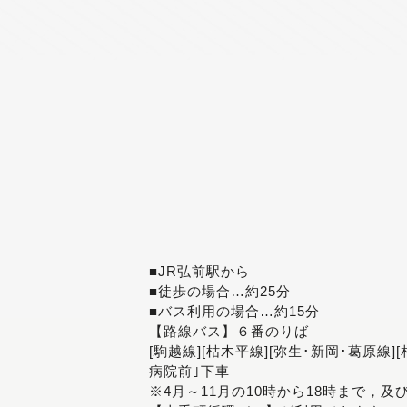
■JR弘前駅から
■徒歩の場合…約25分
■バス利用の場合…約15分
【路線バス】６番のりば
[駒越線][枯木平線][弥生･新岡･葛原線]
病院前｣下車
※4月～11月の10時から18時まで，及