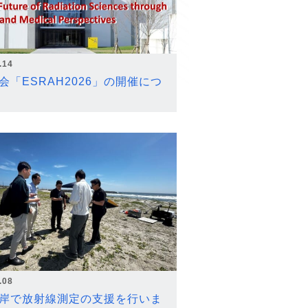
.14
会「ESRAH2026」の開催につ
.08
岸で放射線測定の支援を行いま