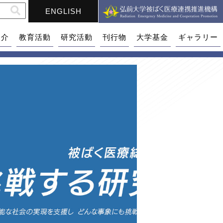
ENGLISH
紹介
教育活動
研究活動
刊行物
大学基金
ギャラリー