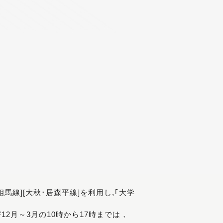
[相馬線][大秋･居森平線]を利用し,｢大学
び12月～3月の10時から17時までは，