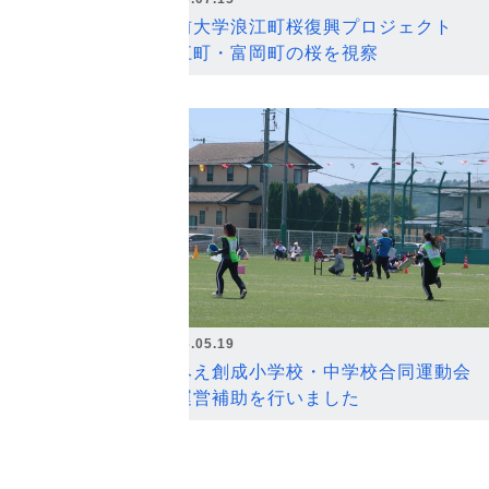
弘前大学浪江町桜復興プロジェクト
浪江町・富岡町の桜を視察
2026.05.19
なみえ創成小学校・中学校合同運動会
の運営補助を行いました