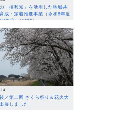
の「復興知」を活用した地域共
育成・定着推進事業（令和8年度
12年度）に採択
.14
後／第二回 さくら祭り＆花火大
出展しました