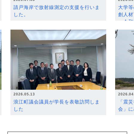
請戸海岸で放射線測定の支援を行いま
大学等
した。
創人材
～令和
2026.05.13
2026.04
浪江町議会議員が学長を表敬訪問しま
「震災
した
会」に