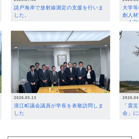
請戸海岸で放射線測定の支援を行いま
大学等
した。
創人材
～令和
2026.05.13
2026.04
浪江町議会議員が学長を表敬訪問しま
「震災
した
会」に