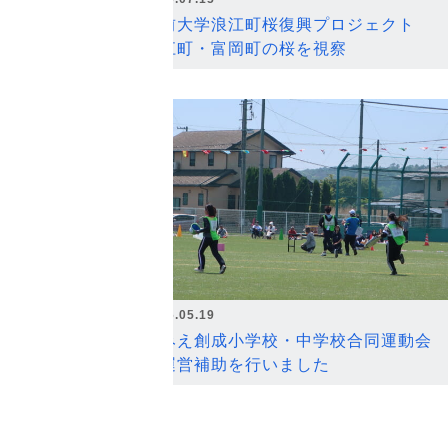
弘前大学浪江町桜復興プロジェクト
浪江町・富岡町の桜を視察
2026.05.19
なみえ創成小学校・中学校合同運動会
の運営補助を行いました