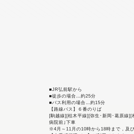
■JR弘前駅から
■徒歩の場合…約25分
■バス利用の場合…約15分
【路線バス】６番のりば
[駒越線][枯木平線][弥生･新岡･葛原線]
病院前｣下車
※4月～11月の10時から18時まで，及