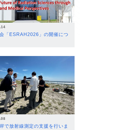
.14
会「ESRAH2026」の開催につ
.08
岸で放射線測定の支援を行いま