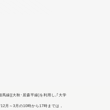
[相馬線][大秋･居森平線]を利用し,｢大学
び12月～3月の10時から17時までは，