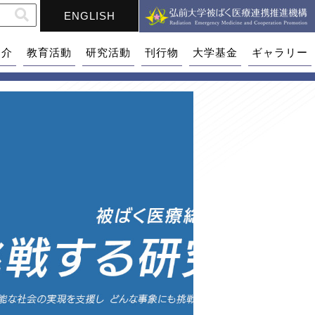
ENGLISH
紹介
教育活動
研究活動
刊行物
大学基金
ギャラリー