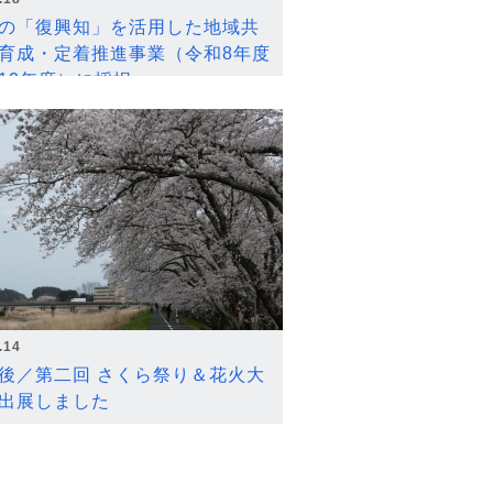
の「復興知」を活用した地域共
育成・定着推進事業（令和8年度
12年度）に採択
.14
後／第二回 さくら祭り＆花火大
出展しました