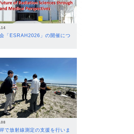
.14
会「ESRAH2026」の開催につ
.08
岸で放射線測定の支援を行いま