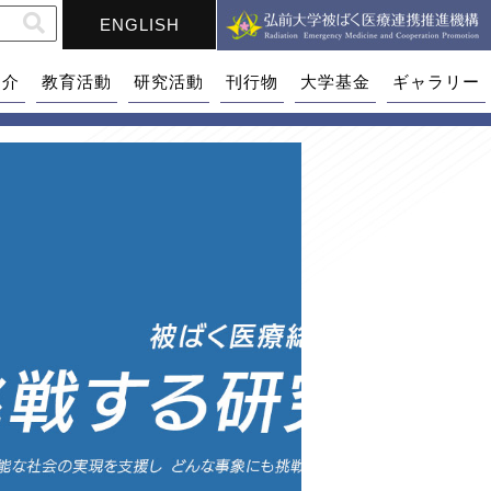
ENGLISH
紹介
教育活動
研究活動
刊行物
大学基金
ギャラリー