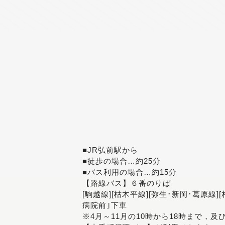
■JR弘前駅から
■徒歩の場合…約25分
■バス利用の場合…約15分
【路線バス】６番のりば
[駒越線][枯木平線][弥生･新岡･葛原線]
病院前｣下車
※4月～11月の10時から18時まで，及