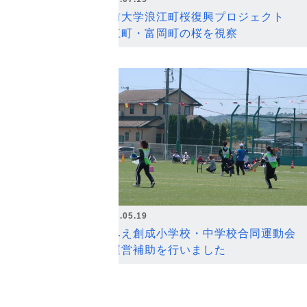
弘前大学浪江町桜復興プロジェクト
浪江町・富岡町の桜を視察
2026.05.19
なみえ創成小学校・中学校合同運動会
の運営補助を行いました