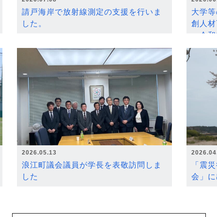
請戸海岸で放射線測定の支援を行いま
大学等
した。
創人材
～令和
2026.05.13
2026.04
浪江町議会議員が学長を表敬訪問しま
「震災
した
会」に