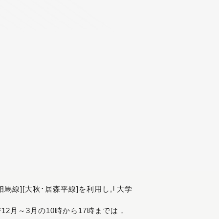
[相馬線][大秋･居森平線]を利用し,｢大学
び12月～3月の10時から17時までは，