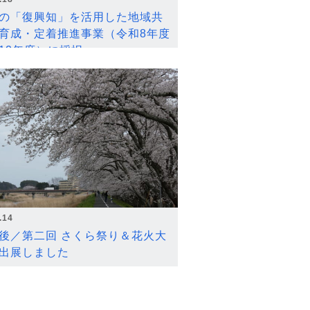
の「復興知」を活用した地域共
育成・定着推進事業（令和8年度
12年度）に採択
.14
後／第二回 さくら祭り＆花火大
出展しました