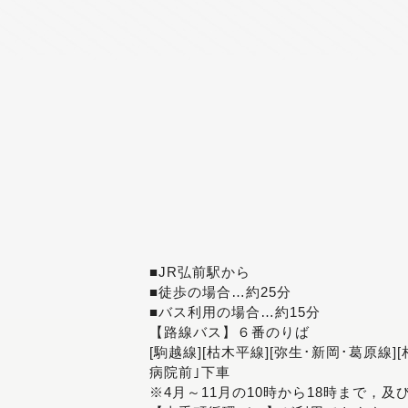
■JR弘前駅から
■徒歩の場合…約25分
■バス利用の場合…約15分
【路線バス】６番のりば
[駒越線][枯木平線][弥生･新岡･葛原線]
病院前｣下車
※4月～11月の10時から18時まで，及