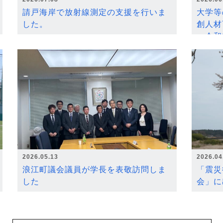
請戸海岸で放射線測定の支援を行いま
大学等
した。
創人材
～令和
2026.05.13
2026.04
浪江町議会議員が学長を表敬訪問しま
「震災
した
会」に