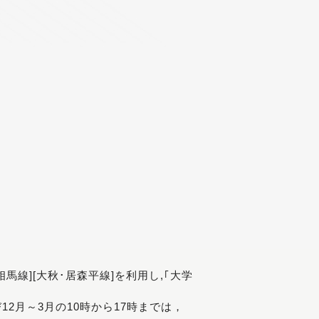
[相馬線][大秋･居森平線]を利用し,｢大学
び12月～3月の10時から17時までは，