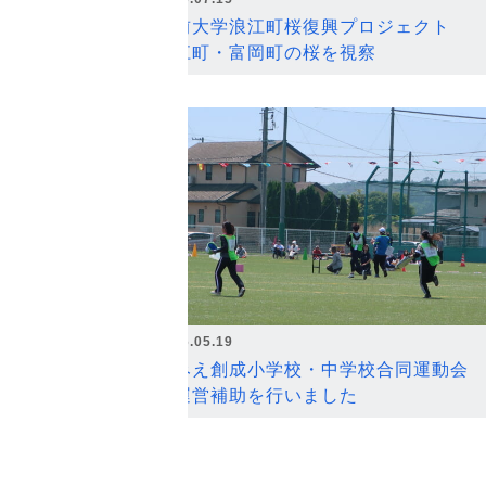
弘前大学浪江町桜復興プロジェクト
浪江町・富岡町の桜を視察
2026.05.19
なみえ創成小学校・中学校合同運動会
の運営補助を行いました