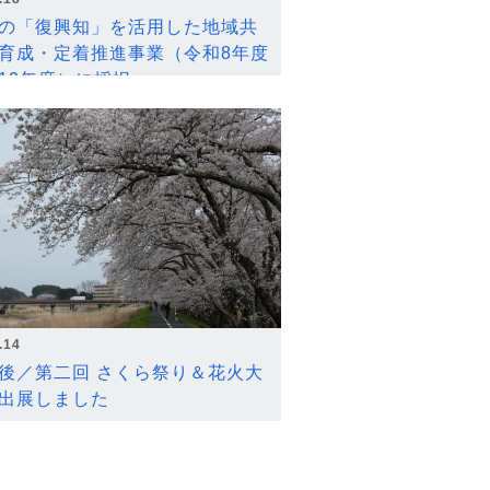
の「復興知」を活用した地域共
育成・定着推進事業（令和8年度
12年度）に採択
.14
後／第二回 さくら祭り＆花火大
出展しました