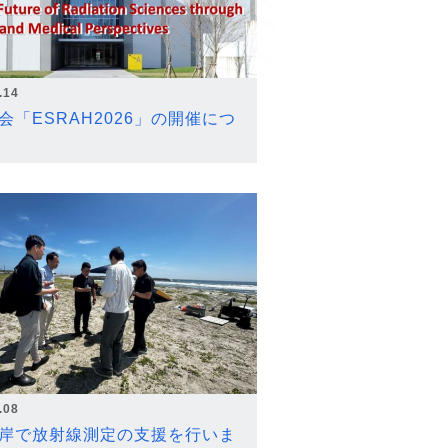
.14
会「ESRAH2026」の開催につ
.08
岸で放射線測定の支援を行いま