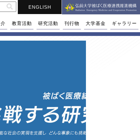
ENGLISH
紹介
教育活動
研究活動
刊行物
大学基金
ギャラリー