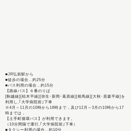
■JR弘前駅から
■徒歩の場合…約25分
■バス利用の場合…約15分
【路線バス】６番のりば
[駒越線][枯木平線][弥生･新岡･葛原線][相馬線][大秋･居森平線]を
利用し,｢大学病院前｣下車
※4月～11月の10時から18時まで，及び12月～3月の10時から17
時までは，
【土手町循環バス】が利用できます。
（10分間隔で運行,｢大学病院前｣下車）
■タクシー利用の場合…約10分