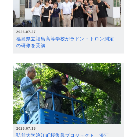
2026.07.27
福島県立福島高等学校がラドン・トロン測定
の研修を受講
2026.07.15
弘前大学浪江町桜復興プロジェクト 浪江