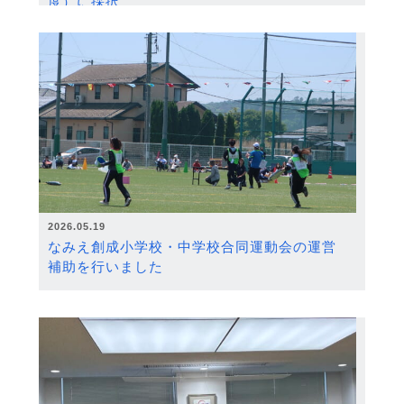
度）に採択
2026.05.19
なみえ創成小学校・中学校合同運動会の運営
補助を行いました