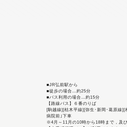
■JR弘前駅から
■徒歩の場合…約25分
■バス利用の場合…約15分
【路線バス】６番のりば
[駒越線][枯木平線][弥生･新岡･葛原線]
病院前｣下車
※4月～11月の10時から18時まで，及