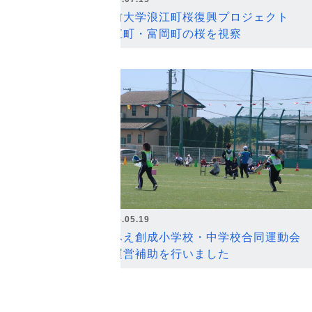
弘前大学浪江町桜復興プロジェクト
浪江町・富岡町の桜を視察
2026.05.19
なみえ創成小学校・中学校合同運動会
の運営補助を行いました