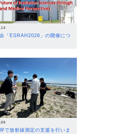
.14
会「ESRAH2026」の開催につ
.08
岸で放射線測定の支援を行いま