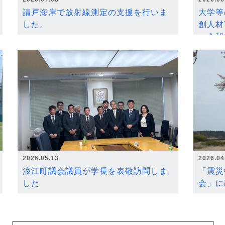
請戸海岸で放射線測定の支援を行いま
大学等
した。
創人材
～令和
2026.05.13
2026.04
浪江町議会議員が学長を表敬訪問しま
「震災
した
会」に