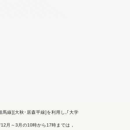
[相馬線][大秋･居森平線]を利用し,｢大学
び12月～3月の10時から17時までは，