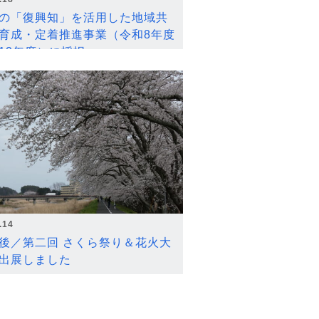
の「復興知」を活用した地域共
育成・定着推進事業（令和8年度
12年度）に採択
.14
後／第二回 さくら祭り＆花火大
出展しました