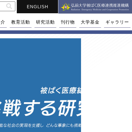
ENGLISH
紹介
教育活動
研究活動
刊行物
大学基金
ギャラリー