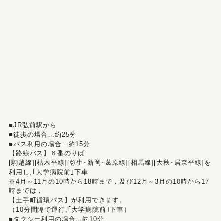
■JR弘前駅から
■徒歩の場合…約25分
■バス利用の場合…約15分
【路線バス】６番のりば
[駒越線][枯木平線][弥生･新岡･葛原線][相馬線][大秋･居森平線]を
利用し,｢大学病院前｣下車
※4月～11月の10時から18時まで，及び12月～3月の10時から17
時までは，
【土手町循環バス】が利用できます。
（10分間隔で運行,｢大学病院前｣下車）
■タクシー利用の場合…約10分