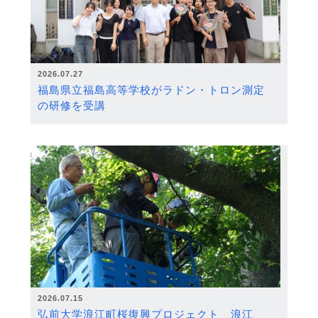
2026.07.27
福島県立福島高等学校がラドン・トロン測定
の研修を受講
2026.07.15
弘前大学浪江町桜復興プロジェクト 浪江