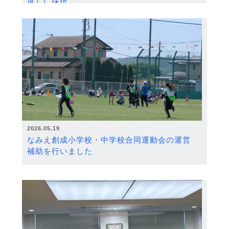
度）に採択
2026.05.19
なみえ創成小学校・中学校合同運動会の運営
補助を行いました