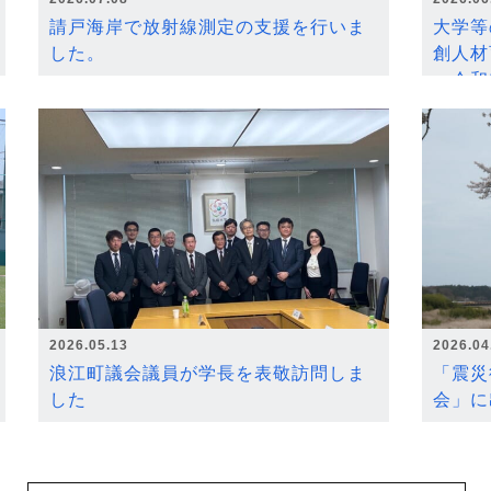
請戸海岸で放射線測定の支援を行いま
大学等
した。
創人材
～令和
2026.05.13
2026.04
浪江町議会議員が学長を表敬訪問しま
「震災
した
会」に