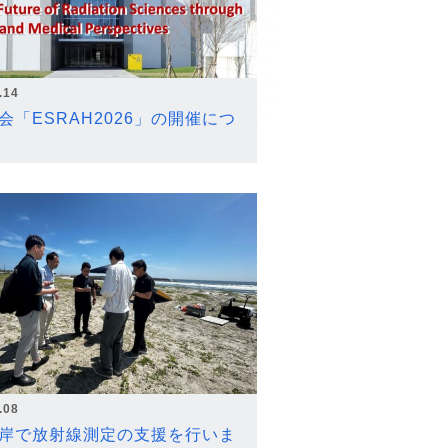
.14
会「ESRAH2026」の開催につ
.08
岸で放射線測定の支援を行いま