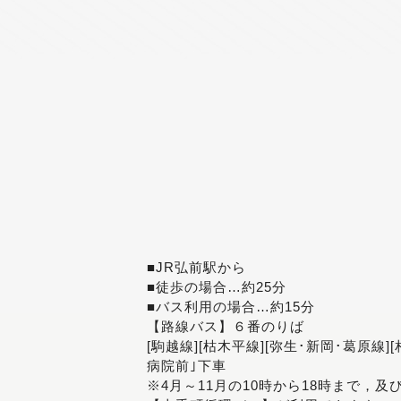
■JR弘前駅から
■徒歩の場合…約25分
■バス利用の場合…約15分
【路線バス】６番のりば
[駒越線][枯木平線][弥生･新岡･葛原線]
病院前｣下車
※4月～11月の10時から18時まで，及