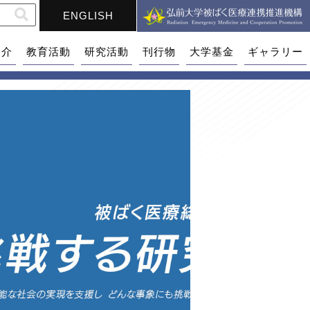
ENGLISH
紹介
教育活動
研究活動
刊行物
大学基金
ギャラリー