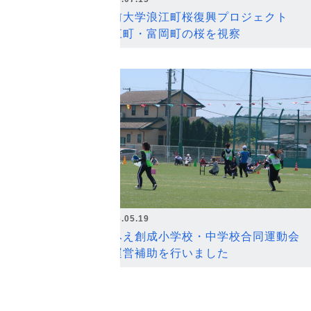
弘前大学浪江町桜復興プロジェクト
浪江町・富岡町の桜を視察
2026.05.19
なみえ創成小学校・中学校合同運動会
の運営補助を行いました