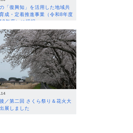
の「復興知」を活用した地域共
育成・定着推進事業（令和8年度
12年度）に採択
.14
後／第二回 さくら祭り＆花火大
出展しました