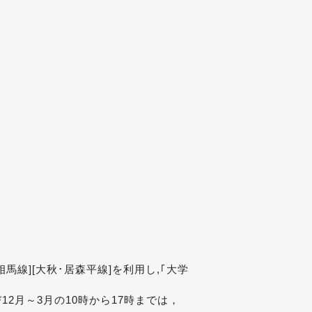
[相馬線][大秋･居森平線]を利用し,｢大学
び12月～3月の10時から17時までは，