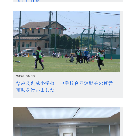
度）に採択
2026.05.19
なみえ創成小学校・中学校合同運動会の運営
補助を行いました