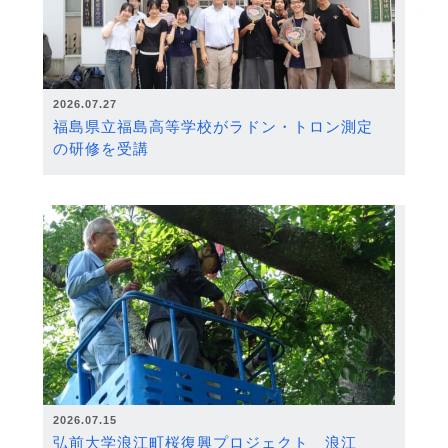
2026.07.27
福島県立福島高等学校がラドン・トロン測定
の研修を受講
2026.07.15
弘前大学浪江町桜復興プロジェクト 浪江