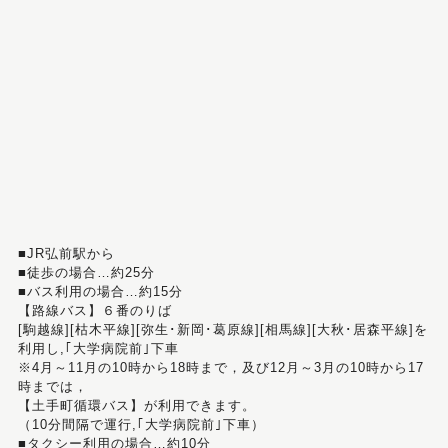
■JR弘前駅から
■徒歩の場合…約25分
■バス利用の場合…約15分
【路線バス】６番のりば
[駒越線][枯木平線][弥生･新岡･葛原線][相馬線][大秋･居森平線]を
利用し,｢大学病院前｣下車
※4月～11月の10時から18時まで，及び12月～3月の10時から17
時までは，
【土手町循環バス】が利用できます。
（10分間隔で運行,｢大学病院前｣下車）
■タクシー利用の場合…約10分