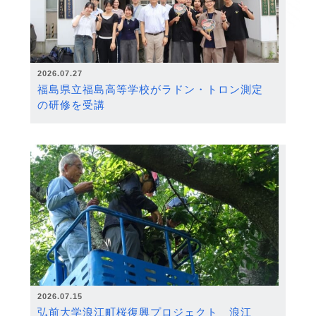
2026.07.27
福島県立福島高等学校がラドン・トロン測定
の研修を受講
2026.07.15
弘前大学浪江町桜復興プロジェクト 浪江