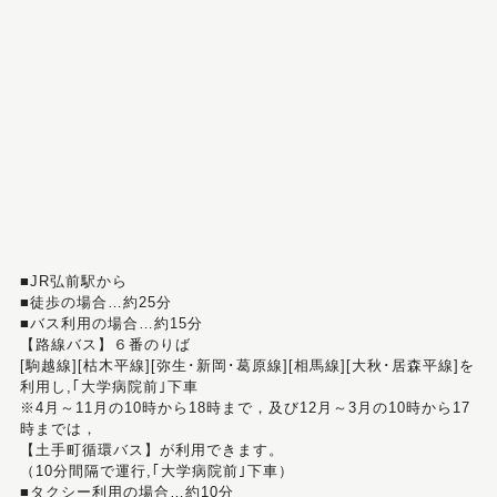
■JR弘前駅から
■徒歩の場合…約25分
■バス利用の場合…約15分
【路線バス】６番のりば
[駒越線][枯木平線][弥生･新岡･葛原線][相馬線][大秋･居森平線]を
利用し,｢大学病院前｣下車
※4月～11月の10時から18時まで，及び12月～3月の10時から17
時までは，
【土手町循環バス】が利用できます。
（10分間隔で運行,｢大学病院前｣下車）
■タクシー利用の場合…約10分