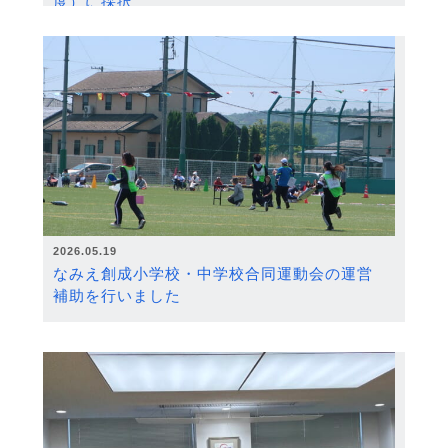
度）に採択
2026.05.19
なみえ創成小学校・中学校合同運動会の運営
補助を行いました