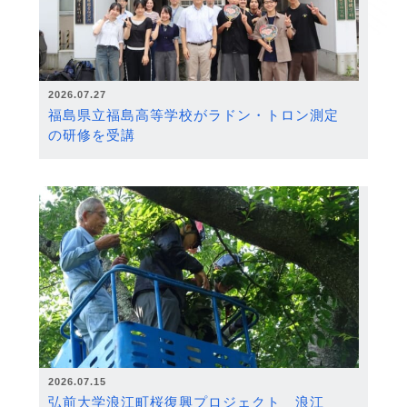
2026.07.27
福島県立福島高等学校がラドン・トロン測定
の研修を受講
2026.07.15
弘前大学浪江町桜復興プロジェクト 浪江