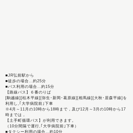
■JR弘前駅から
■徒歩の場合…約25分
■バス利用の場合…約15分
【路線バス】６番のりば
[駒越線][枯木平線][弥生･新岡･葛原線][相馬線][大秋･居森平線]を
利用し,｢大学病院前｣下車
※4月～11月の10時から18時まで，及び12月～3月の10時から17
時までは，
【土手町循環バス】が利用できます。
（10分間隔で運行,｢大学病院前｣下車）
■タクシー利用の場合…約10分