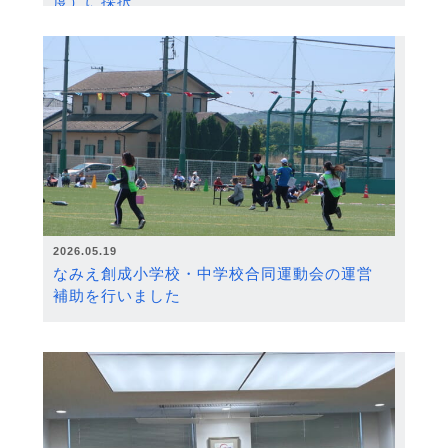
度）に採択
2026.05.19
なみえ創成小学校・中学校合同運動会の運営
補助を行いました