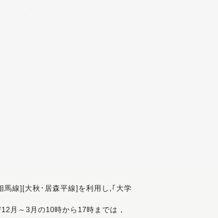
[相馬線][大秋･居森平線]を利用し,｢大学
び12月～3月の10時から17時までは，