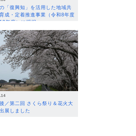
の「復興知」を活用した地域共
育成・定着推進事業（令和8年度
12年度）に採択
.14
後／第二回 さくら祭り＆花火大
出展しました