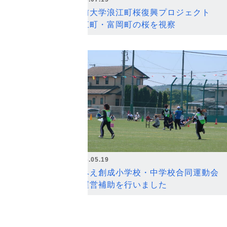
弘前大学浪江町桜復興プロジェクト
浪江町・富岡町の桜を視察
2026.05.19
なみえ創成小学校・中学校合同運動会
の運営補助を行いました