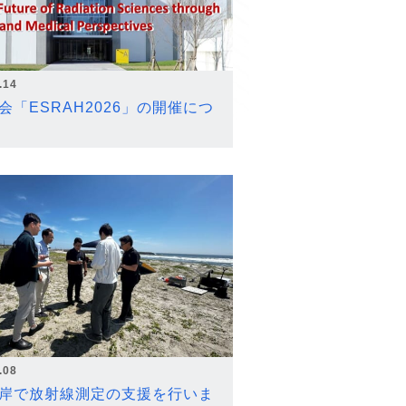
.14
会「ESRAH2026」の開催につ
.08
岸で放射線測定の支援を行いま