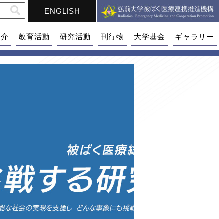
ENGLISH
紹介
教育活動
研究活動
刊行物
大学基金
ギャラリー