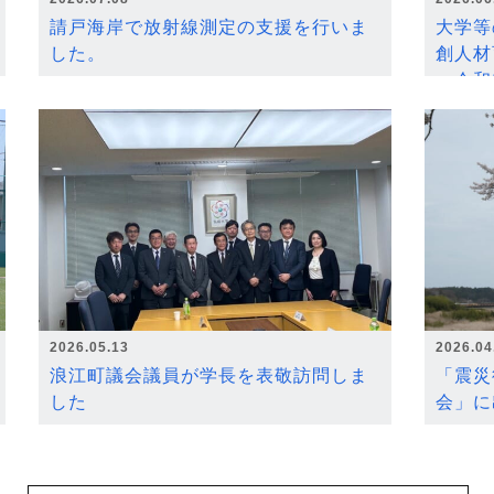
請戸海岸で放射線測定の支援を行いま
大学等
した。
創人材
～令和
2026.05.13
2026.04
浪江町議会議員が学長を表敬訪問しま
「震災
した
会」に