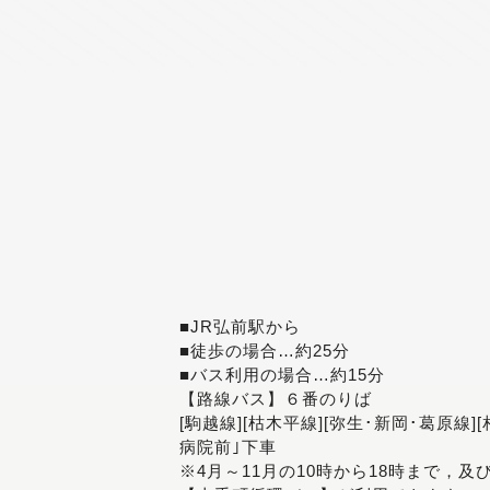
■JR弘前駅から
■徒歩の場合…約25分
■バス利用の場合…約15分
【路線バス】６番のりば
[駒越線][枯木平線][弥生･新岡･葛原線]
病院前｣下車
※4月～11月の10時から18時まで，及