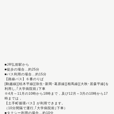
■JR弘前駅から
■徒歩の場合…約25分
■バス利用の場合…約15分
【路線バス】６番のりば
[駒越線][枯木平線][弥生･新岡･葛原線][相馬線][大秋･居森平線]を
利用し,｢大学病院前｣下車
※4月～11月の10時から18時まで，及び12月～3月の10時から17
時までは，
【土手町循環バス】が利用できます。
（10分間隔で運行,｢大学病院前｣下車）
■タクシー利用の場合…約10分