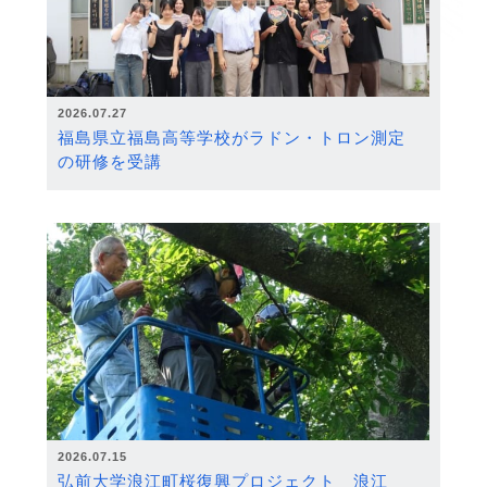
2026.07.27
福島県立福島高等学校がラドン・トロン測定
の研修を受講
2026.07.15
弘前大学浪江町桜復興プロジェクト 浪江