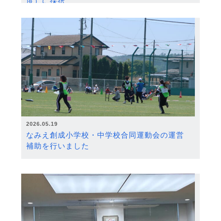
度）に採択
2026.05.19
なみえ創成小学校・中学校合同運動会の運営
補助を行いました