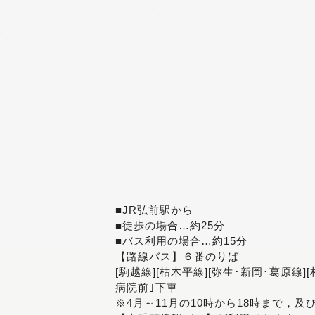
■JR弘前駅から
■徒歩の場合…約25分
■バス利用の場合…約15分
【路線バス】６番のりば
[駒越線][枯木平線][弥生･新岡･葛原線]
病院前｣下車
※4月～11月の10時から18時まで，及