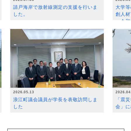
請戸海岸で放射線測定の支援を行いま
大学等
した。
創人材
～令和
2026.05.13
2026.04
浪江町議会議員が学長を表敬訪問しま
「震災
した
会」に