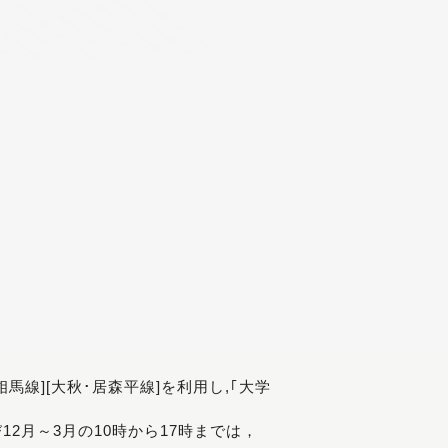
[相馬線][大秋･居森平線]を利用し,｢大学
び12月～3月の10時から17時までは，