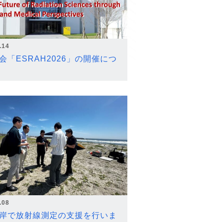
.14
会「ESRAH2026」の開催につ
.08
岸で放射線測定の支援を行いま