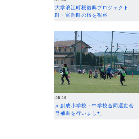
弘前大学浪江町桜復興プロジェクト
浪江町・富岡町の桜を視察
2026.05.19
なみえ創成小学校・中学校合同運動会
の運営補助を行いました