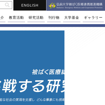
ENGLISH
紹介
教育活動
研究活動
刊行物
大学基金
ギャラリー