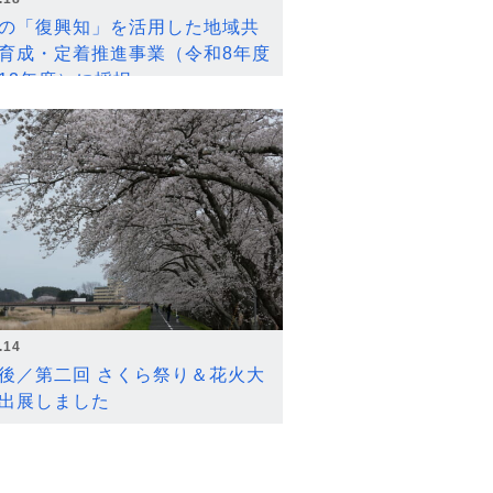
の「復興知」を活用した地域共
育成・定着推進事業（令和8年度
12年度）に採択
.14
後／第二回 さくら祭り＆花火大
出展しました