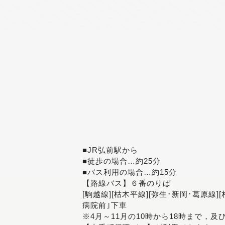
■JR弘前駅から
■徒歩の場合…約25分
■バス利用の場合…約15分
【路線バス】６番のりば
[駒越線][枯木平線][弥生･新岡･葛原線]
病院前｣下車
※4月～11月の10時から18時まで，及