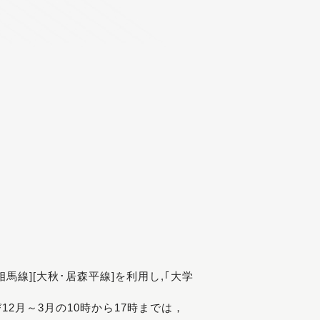
[相馬線][大秋･居森平線]を利用し,｢大学
び12月～3月の10時から17時までは，