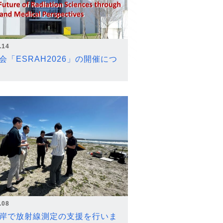
.14
会「ESRAH2026」の開催につ
.08
岸で放射線測定の支援を行いま