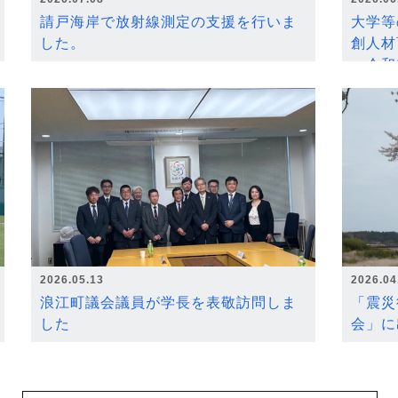
請戸海岸で放射線測定の支援を行いま
大学等
した。
創人材
～令和
2026.05.13
2026.04
浪江町議会議員が学長を表敬訪問しま
「震災
した
会」に