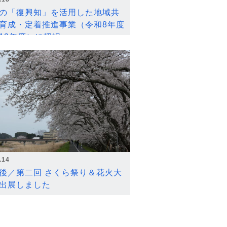
の「復興知」を活用した地域共
育成・定着推進事業（令和8年度
12年度）に採択
.14
後／第二回 さくら祭り＆花火大
出展しました