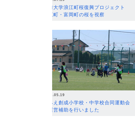
弘前大学浪江町桜復興プロジェクト
浪江町・富岡町の桜を視察
2026.05.19
なみえ創成小学校・中学校合同運動会
の運営補助を行いました