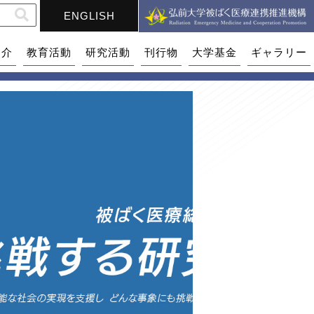
ENGLISH
紹介
教育活動
研究活動
刊行物
大学基金
ギャラリー