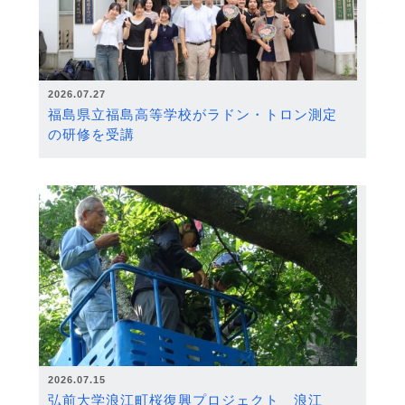
2026.07.27
福島県立福島高等学校がラドン・トロン測定
の研修を受講
2026.07.15
弘前大学浪江町桜復興プロジェクト 浪江