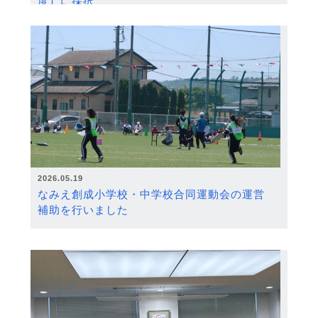
度）に採択
2026.05.19
なみえ創成小学校・中学校合同運動会の運営
補助を行いました