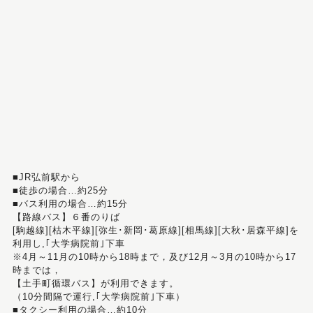
■JR弘前駅から
■徒歩の場合…約25分
■バス利用の場合…約15分
【路線バス】６番のりば
[駒越線][枯木平線][弥生･新岡･葛原線][相馬線][大秋･居森平線]を
利用し,｢大学病院前｣下車
※4月～11月の10時から18時まで，及び12月～3月の10時から17
時までは，
【土手町循環バス】が利用できます。
（10分間隔で運行,｢大学病院前｣下車）
■タクシー利用の場合…約10分