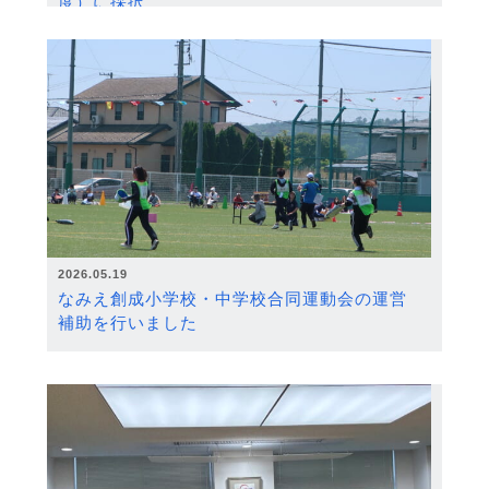
度）に採択
2026.05.19
なみえ創成小学校・中学校合同運動会の運営
補助を行いました