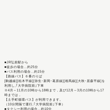
■JR弘前駅から
■徒歩の場合…約25分
■バス利用の場合…約15分
【路線バス】６番のりば
[駒越線][枯木平線][弥生･新岡･葛原線][相馬線][大秋･居森平線]を
利用し,｢大学病院前｣下車
※4月～11月の10時から18時まで，及び12月～3月の10時から17
時までは，
【土手町循環バス】が利用できます。
（10分間隔で運行,｢大学病院前｣下車）
■タクシー利用の場合…約10分