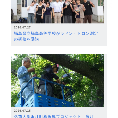
2026.07.27
福島県立福島高等学校がラドン・トロン測定
の研修を受講
2026.07.15
弘前大学浪江町桜復興プロジェクト 浪江